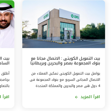
بيت التمويل الكويتى : الاتصال مجانا مع
بيت ا
بنوك المجموعة بمصر والبحرين وبريطانيا
السادس
وتركيا
مع الج
يواصل بيت التمويل الكويتى تمكين العملاء من
أطلق ب
الاتصال المجانى السريع مع بنوك المجموعة فى
برنامج
4 دول هى مصر والبحرين والمملكة المتحدة
بالتعاو
وتركيا، من خلال الاتصال بالخدمة الهاتفية فى
ويستمر
اقرأ المزيد
اقرأ ا
الكويت على الرقم 1803333 دون أى تكلفة على
العميل ، استمراراً لنهج البنك في تقديم أفضل
لاكتسا
الخدمات المتطورة والآمنة والتواصل الدائم مع
الاندم