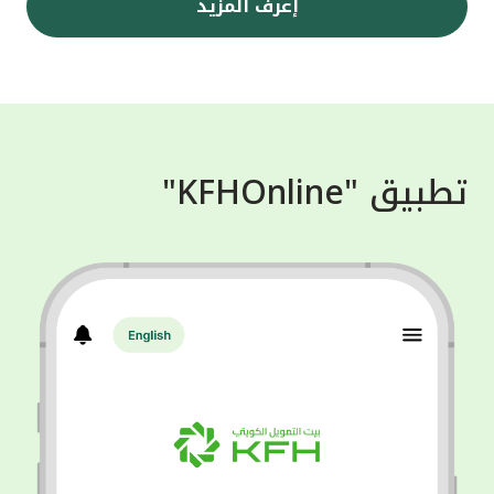
إعرف المزيد
تطبيق "KFHOnline"