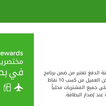
ة الدفع تعتبر من ضمن برنامج
المكافآت الخاص ببيت التمويل الكويتي حيث يتمكن العميل من كسب 10 نقاط
لبطاقة على جميع المشتريات محلياً