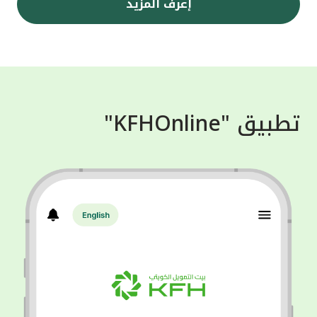
إعرف المزيد
تطبيق "KFHOnline"