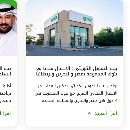
بيت التمويل الكويتى : الاتصال مجانا مع
بيت ا
بنوك المجموعة بمصر والبحرين وبريطانيا
السادس
وتركيا
مع الج
يواصل بيت التمويل الكويتى تمكين العملاء من
أطلق ب
الاتصال المجانى السريع مع بنوك المجموعة فى
برنامج
4 دول هى مصر والبحرين والمملكة المتحدة
بالتعاو
وتركيا، من خلال الاتصال بالخدمة الهاتفية فى
ويستمر
اقرأ المزيد
اقرأ ا
الكويت على الرقم 1803333 دون أى تكلفة على
العميل ، استمراراً لنهج البنك في تقديم أفضل
لاكتسا
الخدمات المتطورة والآمنة والتواصل الدائم مع
الاندم