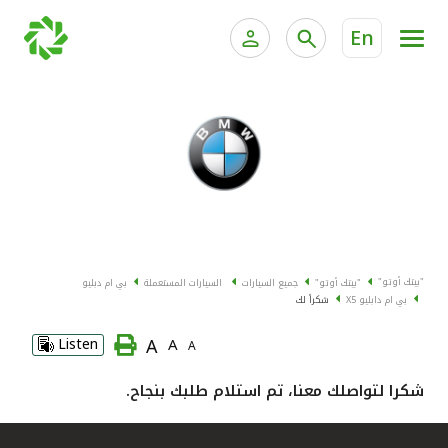
En
الخدمات المصرفية للأفراد
الخدمات المالية الخاصة وإد
الخدمات المصرفية الإلكترونية للأفراد
الخدمات المصرفية الإلكترونية للشركات
جميع السيارات
خدمة "بيتك" للتداول الإلكتروني
القوارب
"بيتك أوتو"
"بيتك أوتو"
جميع السيارات
السيارات المستعملة
بي ام دبليو
الدراجات
بي ام دابليو X5
شكراً لك
A
Listen
A
A
معارضنا
شكرا لتواصلك معنا، تم استلام طلبك بنجاح.
اتصل بنا