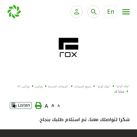
En
الخدمات المصرفية للأفراد
الخدمات المالية الخاصة وإد
الخدمات المصرفية الإلكترونية للأفراد
الخدمات المصرفية الإلكترونية للشركات
جميع السيارات
خدمة "بيتك" للتداول الإلكتروني
القوارب
"بيتك أوتو"
"بيتك أوتو"
جميع السيارات
السيارات الجديدة
روكس
روكس 01
الدراجات
شكراً لك
A
Listen
A
A
معارضنا
شكرا لتواصلك معنا، تم استلام طلبك بنجاح.
اتصل بنا