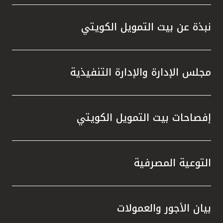
واستقل
هذه الش
نبذة عن بيت التمويل الكويتي
راسخة 
الإيجا
ثقتهم 
مجلس الإدارة والإدارة التنفيذية
تطور م
المتدرب
إفصاحات بيت التمويل الكويتي
التوعية المصرفية
بيان الأجور والعمولات