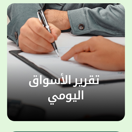
المجموعة مجانا . والخدمة متاحة للجميع، من
لموظّف
عملاء وغيرعملاء بيت التمويل الكويتي، سواء
الفئة ا
لتنفيذ عمليات من خلال الخدمة الهاتفية بشكل
الحماد 
ذاتي ، اوالتواصل مع موظفي الخدمة لتنفيذ
في الن
الخدمات ، اوالرد على الاستفسارات ، وذلك على
وتوسيع 
مدار الساعة طوال أيام الاسبوع . وتاتى الخدمة
تجربة 
الجديدة ضمن مجموعة متنوعة من وسائل
الاتصال والتواصل، يتيحها بيت التمويل الكويتى
الى ان
لعملائه وكذلك الراغبين فى التعرف على خدماته
إدارات
ومنتجاته من غير العملاء ، حيث يمكن بسهولة
جديدة 
الوصول الى بيت التمويل الكويتى بشكل مجاني
بما يع
على الارقام التالية في العديد من البلدان ومنها:
محتوى 
1. الولايات المتحدة الأمريكية وكندا 1-800-818-
وأشاد 
8608 2. بريطانيا 08000148898 3. فرنسا
المعني
0805086620 4. ألمانيا 08001817080 5. إسبانيا
حرص ال
900905440 6. تركيا 00908507712154 (قد يتم
المتدر
تطبيق رسوم التعرفة المحلية في تركيا من قبل
تمهيداً
شركات الاتصالات التركية المحلية عند الاتصال
التدريب