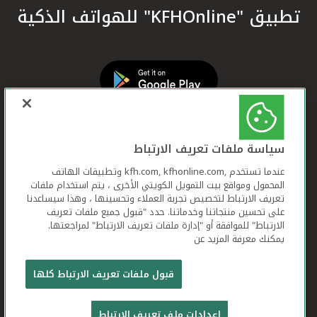
تطبيق "KFHOnline" للهواتف الذكية
سياسة ملفات تعريف الارتباط
عندما تستخدم ,kfh.com, kfhonline.com وتطبيقات الهاتف
المحمول ومواقع بيت التمويل الكويتي الأخرى ، يتم استخدام ملفات
تعريف الارتباط لتخصيص تجربة العملاء وتحسينها ، وهذا سيساعدنا
على تحسين منتجاتنا وخدماتنا. حدد "قبول جميع ملفات تعريف
الارتباط" للموافقة أو "إدارة ملفات تعريف الارتباط" لمراجعتها.
يمكنك معرفة المزيد عن
بيت التمويل الكويتي جميع الحقوق محفوظة © 2026
قبول ملفات تعريف الارتباط كلها
شروط وأحكام استخدام الموقع الإلكتروني
ملفات
إعدادات ملف تعريف الارتباط