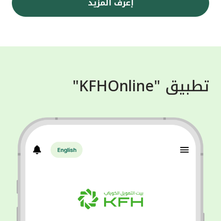
إعرف المزيد
تطبيق "KFHOnline"