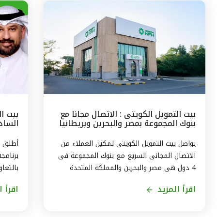
بيت التمويل الكويتى : الاتصال مجانا مع
بيت ا
بنوك المجموعة بمصر والبحرين وبريطانيا
السادس
وتركيا
مع الج
يواصل بيت التمويل الكويتى تمكين العملاء من
أطلق ب
الاتصال المجانى السريع مع بنوك المجموعة فى
برنامج
4 دول هى مصر والبحرين والمملكة المتحدة
بالتعاو
وتركيا، من خلال الاتصال بالخدمة الهاتفية فى
ويستمر
اقرأ المزيد
اقرأ ا
الكويت على الرقم 1803333 دون أى تكلفة على
العميل ، استمراراً لنهج البنك في تقديم أفضل
لاكتسا
الخدمات المتطورة والآمنة والتواصل الدائم مع
الاندم