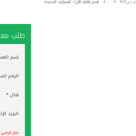
م جي
RX5
قدم طلبك الآن! - السيارات الجديدة
طلب معاو
إسم العم
الرقم الم
نقال
*
البريد الإ
حقل إلزامي