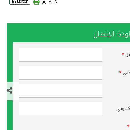
A
Listen
A
A
دة الإتصال
يل
*
دني
*
لكتروني
*