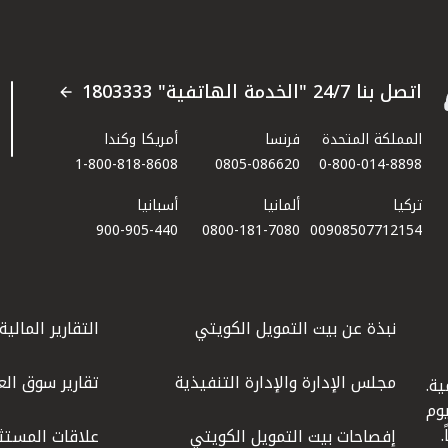
اتصل بنا 24/7 "الخدمة الهاتفية" 1803333
المملكة المتحدة
فرنسا
أمريكا وكندا
1-800-818-8608
0805-086620
0-800-014-8898
تركيا
ألمانيا
أسبانيا
900-905-440
0800-181-7080
00908507712154​
نبذة عن بيت التمويل الكويتي
التقارير المالية
مجلس الإدارة والإدارة التنفيذية
تقارير سوق الع
ة.
كويت عام 1977، واليوم
إفصاحات بيت التمويل الكويتي
علاقات المستث