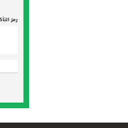
رمز التأك