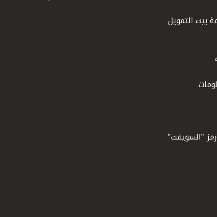
ة بيت التمويل
ومات
ورمز "السويفت"