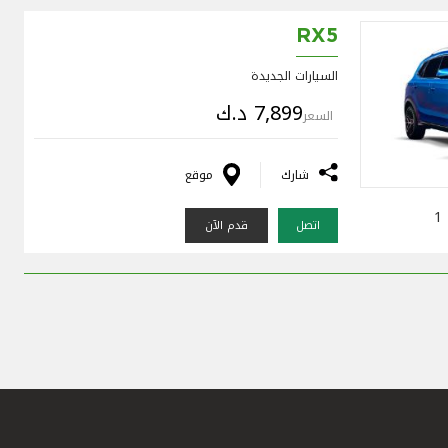
RX5
السيارات الجديدة
7,899 د.ك
السعر
شارك
موقع
1
اتصل
قدم الآن