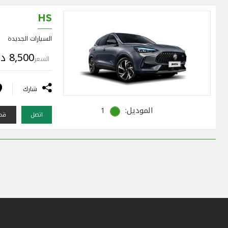
HS
السيارات الجديدة
8,500 د.ك
السعر
شارك
الموديل:
1
اتصل
قدم