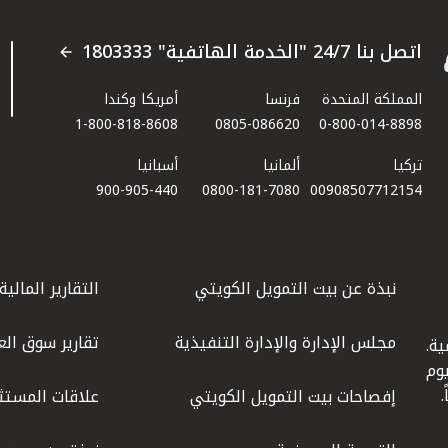
اتصل بنا 24/7 "الخدمة الهاتفية" 1803333
المملكة المتحدة
فرنسا
أمريكا وكندا
1-800-818-8608
0805-086620
0-800-014-8898
تركيا
ألمانيا
أسبانيا
900-905-440
0800-181-7080
00908507712154​
نبذة عن بيت التمويل الكويتي
التقارير المالية
مجلس الإدارة والإدارة التنفيذية
تقارير سوق الع
ة.
كويت عام 1977، واليوم
إفصاحات بيت التمويل الكويتي
علاقات المستث