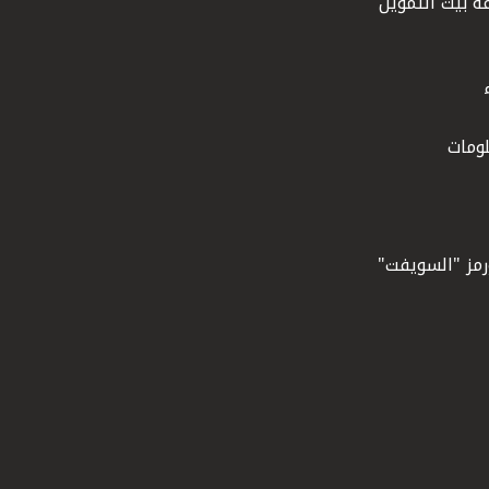
ة بيت التمويل
ومات
ورمز "السويفت"