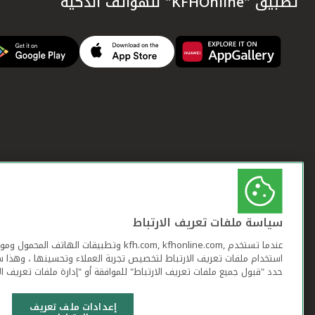
تطبيق "KFHOnline" للهواتف الذكية
سياسة ملفات تعريف الارتباط
عندما تستخدم ,kfh.com, kfhonline.com وتطبيقات ا
استخدام ملفات تعريف الارتباط لتخصيص تجربة العملاء وتحسينها ، وهذا س
حدد "قبول جميع ملفات تعريف الارتباط" للموافقة أو "إدارة ملفات تعريف ال
إعدادات ملف تعريف