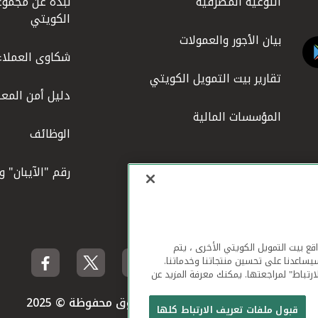
التوعية المصرفية
نبذة عن مجموع
الكويتي
بيان الأجور والعمولات
شكاوى العملاء
تقارير بيت التمويل الكويتي
دليل أمن المعل
المؤسسات المالية
الوظائف
رقم "الآيبان" 
لهاتف المحمول ومواقع بيت التمويل الكويتي الأخرى ، يتم
يساعدنا على تحسين منتجاتنا وخدماتنا.
ارتباط" لمراجعتها. يمكنك معرفة المزيد عن
بيت التمويل الكويتي جميع الحقوق محفوظة © 2025
قبول ملفات تعريف الارتباط كلها