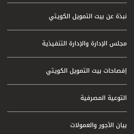
واستقل
هذه الش
نبذة عن بيت التمويل الكويتي
راسخة 
الإيجا
ثقتهم 
مجلس الإدارة والإدارة التنفيذية
تطور م
المتدرب
إفصاحات بيت التمويل الكويتي
التوعية المصرفية
بيان الأجور والعمولات