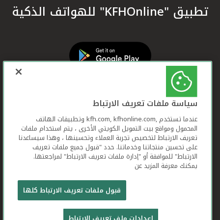
تطبيق "KFHOnline" للهواتف الذكية
سياسة ملفات تعريف الارتباط
عندما تستخدم ,kfh.com, kfhonline.com وتطبيقات الهاتف
المحمول ومواقع بيت التمويل الكويتي الأخرى ، يتم استخدام ملفات
تعريف الارتباط لتخصيص تجربة العملاء وتحسينها ، وهذا سيساعدنا
على تحسين منتجاتنا وخدماتنا. حدد "قبول جميع ملفات تعريف
الارتباط" للموافقة أو "إدارة ملفات تعريف الارتباط" لمراجعتها.
يمكنك معرفة المزيد عن
بيت التمويل الكويتي جميع الحقوق محفوظة © 2026
قبول ملفات تعريف الارتباط كلها
شروط وأحكام استخدام الموقع الإلكتروني
ملفات
إعدادات ملف تعريف الارتباط