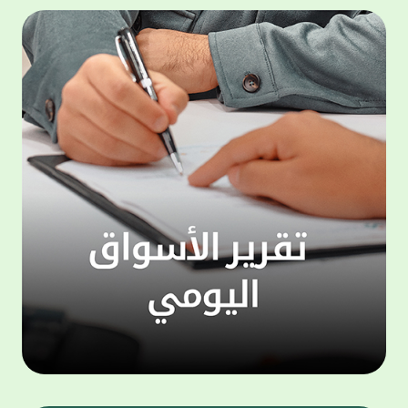
المجموعة مجانا . والخدمة متاحة للجميع، من
لموظّف
عملاء وغيرعملاء بيت التمويل الكويتي، سواء
الفئة ا
لتنفيذ عمليات من خلال الخدمة الهاتفية بشكل
الحماد 
ذاتي ، اوالتواصل مع موظفي الخدمة لتنفيذ
في الن
الخدمات ، اوالرد على الاستفسارات ، وذلك على
وتوسيع 
مدار الساعة طوال أيام الاسبوع . وتاتى الخدمة
تجربة 
الجديدة ضمن مجموعة متنوعة من وسائل
الاتصال والتواصل، يتيحها بيت التمويل الكويتى
الى ان
لعملائه وكذلك الراغبين فى التعرف على خدماته
إدارات
ومنتجاته من غير العملاء ، حيث يمكن بسهولة
جديدة 
الوصول الى بيت التمويل الكويتى بشكل مجاني
بما يع
على الارقام التالية في العديد من البلدان ومنها:
محتوى 
1. الولايات المتحدة الأمريكية وكندا 1-800-818-
وأشاد 
8608 2. بريطانيا 08000148898 3. فرنسا
المعني
0805086620 4. ألمانيا 08001817080 5. إسبانيا
حرص ال
900905440 6. تركيا 00908507712154 (قد يتم
المتدر
تطبيق رسوم التعرفة المحلية في تركيا من قبل
تمهيداً
شركات الاتصالات التركية المحلية عند الاتصال
التدريب