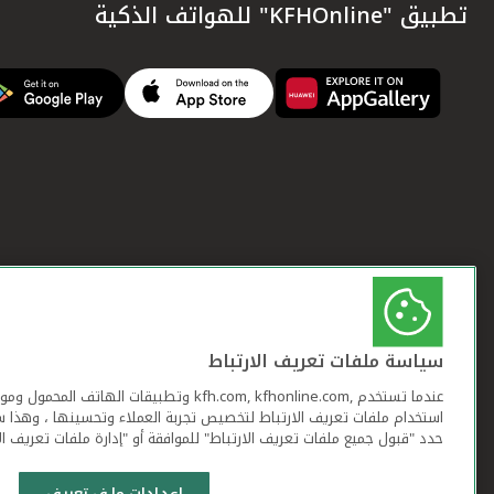
تطبيق "KFHOnline" للهواتف الذكية
سياسة ملفات تعريف الارتباط
عندما تستخدم ,kfh.com, kfhonline.com وتطبيقات ا
استخدام ملفات تعريف الارتباط لتخصيص تجربة العملاء وتحسينها ، وهذا س
حدد "قبول جميع ملفات تعريف الارتباط" للموافقة أو "إدارة ملفات تعريف ال
إعدادات ملف تعريف