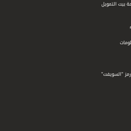
ة بيت التمويل
ومات
ورمز "السويفت"