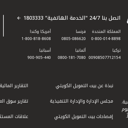
اتصل بنا 24/7 "الخدمة الهاتفية" 1803333
المملكة المتحدة
فرنسا
أمريكا وكندا
1-800-818-8608
0805-086620
0-800-014-8898
تركيا
ألمانيا
أسبانيا
900-905-440
0800-181-7080
00908507712154​
نبذة عن بيت التمويل الكويتي
التقارير المالية
مجلس الإدارة والإدارة التنفيذية
تقارير سوق الع
ة.
كويت عام 1977، واليوم
إفصاحات بيت التمويل الكويتي
علاقات المستث