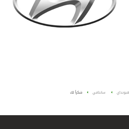
يونداي
سانتافي
شكراً لك