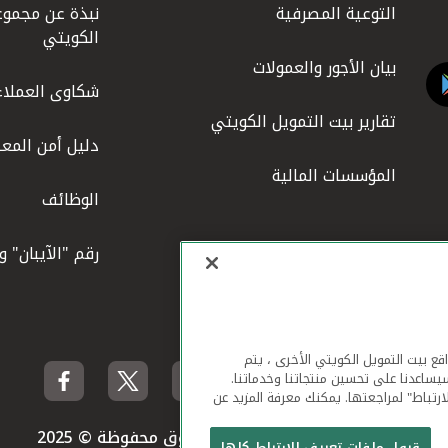
التوعية المصرفية
نبذة عن مجموع
الكويتي
بيان الأجور والعمولات
شكاوى العملاء
تقارير بيت التمويل الكويتي
دليل أمن المعل
المؤسسات المالية
الوظائف
رقم "الآيبان" 
لهاتف المحمول ومواقع بيت التمويل الكويتي الأخرى ، يتم
يساعدنا على تحسين منتجاتنا وخدماتنا.
ارتباط" لمراجعتها. يمكنك معرفة المزيد عن
بيت التمويل الكويتي جميع الحقوق محفوظة © 2025
قبول ملفات تعريف الارتباط كلها