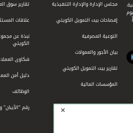
مجلس الإدارة والإدارة التنفيذية
تقارير سوق الع
ة.
كويت عام 1977، واليوم
إفصاحات بيت التمويل الكويتي
علاقات المستث
التوعية المصرفية
نبذة عن مجموع
الكويتي
بيان الأجور والعمولات
شكاوى العملاء
تقارير بيت التمويل الكويتي
دليل أمن المعل
المؤسسات المالية
الوظائف
رقم "الآيبان" 