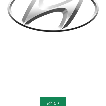
هيونداي