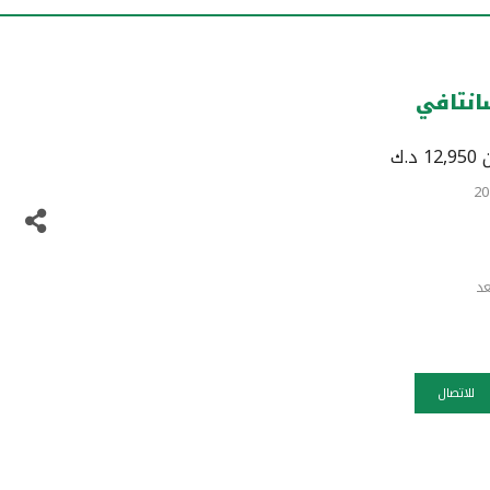
انتافي
د.ك
عد
للاتصال