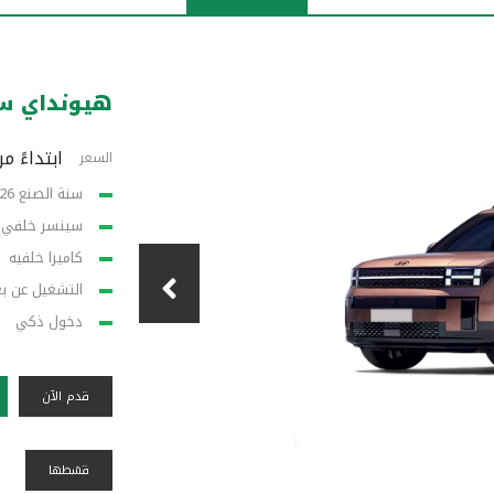
هيونداي س
ابتداءً من 12,950 
السعر
سنة الصنع 2026
سينسر خلفي
كاميرا خلفيه
التشغيل عن ب
دخول ذكي
قدم الآن
قسًطها