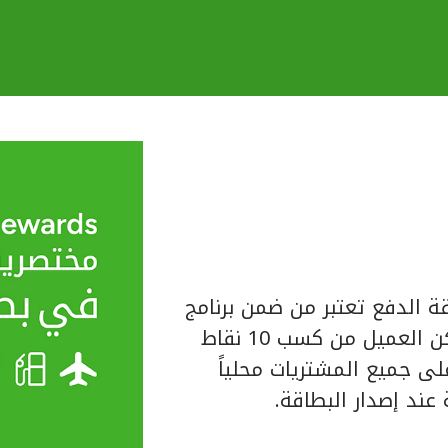
ة الدفع تعتبر من ضمن برنامج
المكافآت الخاص ببيت التمويل الكويتي حيث يتمكن العميل من كسب 10 نقاط
لبطاقة على جميع المشتريات محلياً