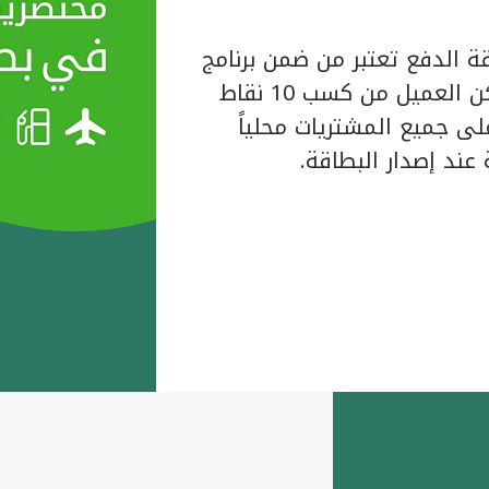
ة الدفع تعتبر من ضمن برنامج
المكافآت الخاص ببيت التمويل الكويتي حيث يتمكن العميل من كسب 10 نقاط
لبطاقة على جميع المشتريات محلياً