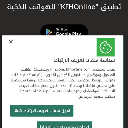
تطبيق "KFHOnline" للهواتف الذكية
سياسة ملفات تعريف الارتباط
عندما تستخدم ,kfh.com, kfhonline.com وتطبيقات الهاتف
المحمول ومواقع بيت التمويل الكويتي الأخرى ، يتم استخدام ملفات
تعريف الارتباط لتخصيص تجربة العملاء وتحسينها ، وهذا سيساعدنا
على تحسين منتجاتنا وخدماتنا. حدد "قبول جميع ملفات تعريف
الارتباط" للموافقة أو "إدارة ملفات تعريف الارتباط" لمراجعتها.
يمكنك معرفة المزيد عن
بيت التمويل الكويتي جميع الحقوق محفوظة © 2026
قبول ملفات تعريف الارتباط كلها
شروط وأحكام استخدام الموقع الإلكتروني
ملفات
إعدادات ملف تعريف الارتباط