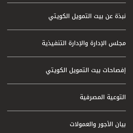
واستقل
هذه الش
نبذة عن بيت التمويل الكويتي
راسخة 
الإيجا
ثقتهم 
مجلس الإدارة والإدارة التنفيذية
تطور م
المتدرب
إفصاحات بيت التمويل الكويتي
التوعية المصرفية
بيان الأجور والعمولات