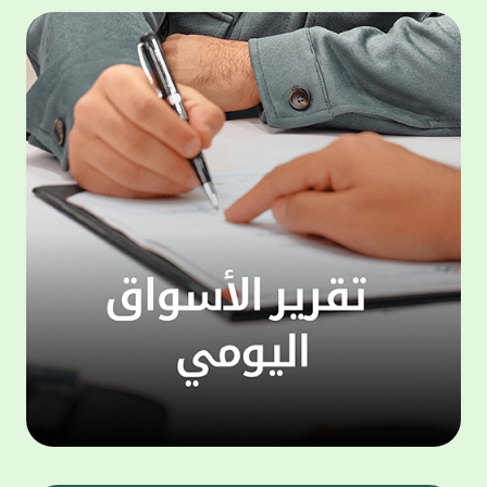
المجموعة مجانا . والخدمة متاحة للجميع، من
لموظّف
عملاء وغيرعملاء بيت التمويل الكويتي، سواء
الفئة ا
لتنفيذ عمليات من خلال الخدمة الهاتفية بشكل
الحماد 
ذاتي ، اوالتواصل مع موظفي الخدمة لتنفيذ
في الن
الخدمات ، اوالرد على الاستفسارات ، وذلك على
وتوسيع 
مدار الساعة طوال أيام الاسبوع . وتاتى الخدمة
تجربة 
الجديدة ضمن مجموعة متنوعة من وسائل
الاتصال والتواصل، يتيحها بيت التمويل الكويتى
الى ان
لعملائه وكذلك الراغبين فى التعرف على خدماته
إدارات
ومنتجاته من غير العملاء ، حيث يمكن بسهولة
جديدة 
الوصول الى بيت التمويل الكويتى بشكل مجاني
بما يع
على الارقام التالية في العديد من البلدان ومنها:
محتوى 
1. الولايات المتحدة الأمريكية وكندا 1-800-818-
وأشاد 
8608 2. بريطانيا 08000148898 3. فرنسا
المعني
0805086620 4. ألمانيا 08001817080 5. إسبانيا
حرص ال
900905440 6. تركيا 00908507712154 (قد يتم
المتدر
تطبيق رسوم التعرفة المحلية في تركيا من قبل
تمهيداً
شركات الاتصالات التركية المحلية عند الاتصال
التدريب