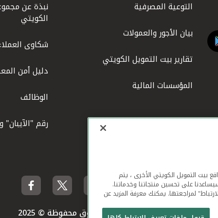
التوعية المصرفية
نبذة عن مجموع
الكويتي
بيان الأجور والعمولات
شكاوى العملاء
تقارير بيت التمويل الكويتي
دليل أمن المعل
المؤسسات المالية
الوظائف
رقم "الآيبان" 
لهاتف المحمول ومواقع بيت التمويل الكويتي الأخرى ، يتم
يساعدنا على تحسين منتجاتنا وخدماتنا.
ارتباط" لمراجعتها. يمكنك معرفة المزيد عن
بيت التمويل الكويتي جميع الحقوق محفوظة © 2025
قبول ملفات تعريف الارتباط كلها