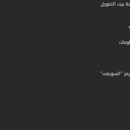
ة بيت التمويل
ومات
ورمز "السويفت"