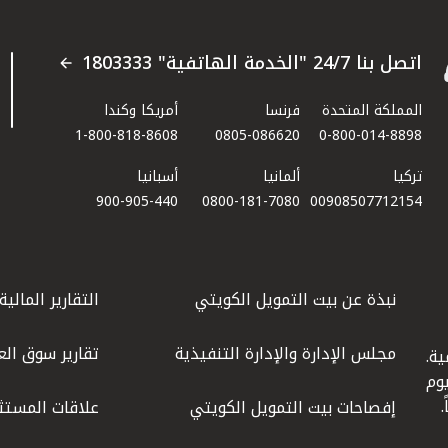
اتصل بنا 24/7 "الخدمة الهاتفية" 1803333
المملكة المتحدة
فرنسا
أمريكا وكندا
1-800-818-8608
0805-086620
0-800-014-8898
تركيا
ألمانيا
أسبانيا
900-905-440
0800-181-7080
00908507712154​
نبذة عن بيت التمويل الكويتي
التقارير المالية
مجلس الإدارة والإدارة التنفيذية
تقارير سوق الع
ة.
كويت عام 1977، واليوم
إفصاحات بيت التمويل الكويتي
علاقات المستث