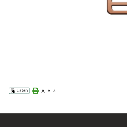
A
Listen
A
A