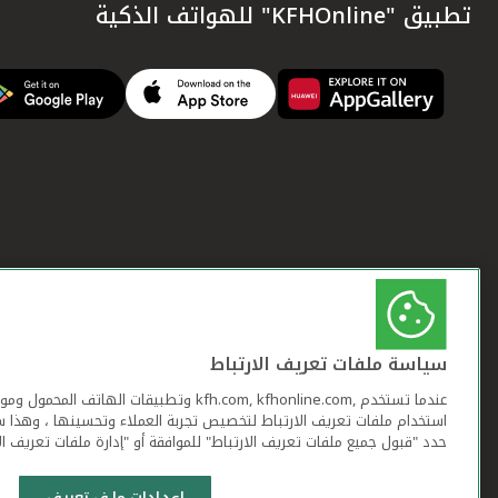
تطبيق "KFHOnline" للهواتف الذكية
سياسة ملفات تعريف الارتباط
عندما تستخدم ,kfh.com, kfhonline.com وتطبيقات ا
استخدام ملفات تعريف الارتباط لتخصيص تجربة العملاء وتحسينها ، وهذا س
حدد "قبول جميع ملفات تعريف الارتباط" للموافقة أو "إدارة ملفات تعريف ال
إعدادات ملف تعريف