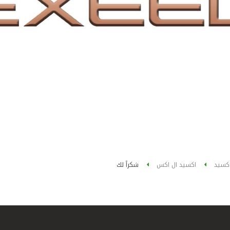
كسيد
اكسيد ال اكس
شكراً لك