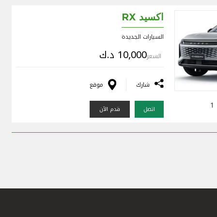
اكسيد RX
السيارات الجديدة
10,000 د.ك
السعر
شارك
موقع
1
اتصل
قدم الآن