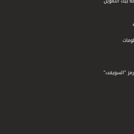
ة بيت التمويل
ومات
ورمز "السويفت"