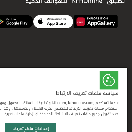
تطبيق "KFHOnline" للهواتف الذكية
سياسة ملفات تعريف الارتباط
عندما تستخدم ,kfh.com, kfhonline.com وتطبيقات ا
استخدام ملفات تعريف الارتباط لتخصيص تجربة العملاء وتحسينها ، وهذا س
حدد "قبول جميع ملفات تعريف الارتباط" للموافقة أو "إدارة ملفات تعريف ال
إعدادات ملف تعريف