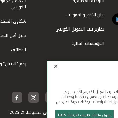
التوعية المصرفية
نبذة عن مجموع
الكويتي
بيان الأجور والعمولات
شكاوى العملاء
تقارير بيت التمويل الكويتي
دليل أمن المعل
المؤسسات المالية
الوظائف
رقم "الآيبان" 
لهاتف المحمول ومواقع بيت التمويل الكويتي الأخرى ، يتم
يساعدنا على تحسين منتجاتنا وخدماتنا.
ارتباط" لمراجعتها. يمكنك معرفة المزيد عن
بيت التمويل الكويتي جميع الحقوق محفوظة © 2025
قبول ملفات تعريف الارتباط كلها