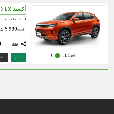
أكسيد LX (%0أرباح)
السيارات الجديدة
6,999 د.ك
السعر
شارك
الموديل:
1
اتصل
قدم