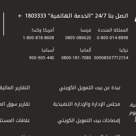
اتصل بنا 24/7 "الخدمة الهاتفية" 1803333
المملكة المتحدة
فرنسا
أمريكا وكندا
1-800-818-8608
0805-086620
0-800-014-8898
تركيا
ألمانيا
أسبانيا
900-905-440
0800-181-7080
00908507712154​
نبذة عن بيت التمويل الكويتي
التقارير المالية
مجلس الإدارة والإدارة التنفيذية
تقارير سوق الع
ة.
كويت عام 1977، واليوم
إفصاحات بيت التمويل الكويتي
علاقات المستث