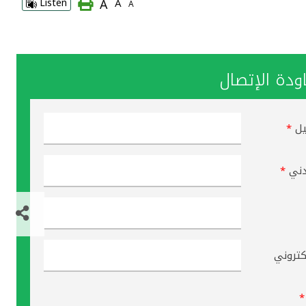
A
Listen
A
A
دة الإتصال
يل
*
دني
*
لكتروني
*