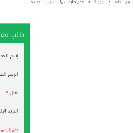
يري الغانم
تيجو 9
قدم طلبك الآن! - السيارات الجديدة
طلب معاو
إسم العم
الرقم الم
نقال
*
البريد الإ
حقل إلزامي