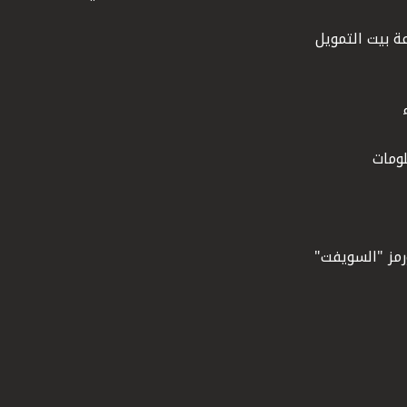
ة بيت التمويل
ومات
ورمز "السويفت"