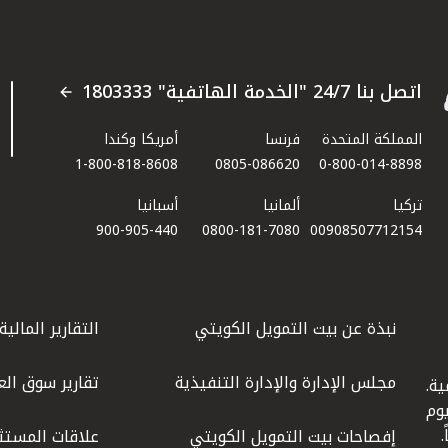
اتصل بنا 24/7 "الخدمة الهاتفية" 1803333
المملكة المتحدة
فرنسا
أمريكا وكندا
1-800-818-8608
0805-086620
0-800-014-8898
تركيا
ألمانيا
أسبانيا
900-905-440
0800-181-7080
00908507712154​
نبذة عن بيت التمويل الكويتي
التقارير المالية
مجلس الإدارة والإدارة التنفيذية
تقارير سوق الع
ة.
كويت عام 1977، واليوم
إفصاحات بيت التمويل الكويتي
علاقات المستث