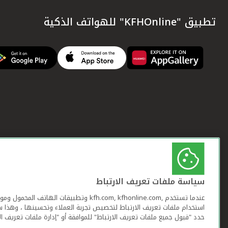
تطبيق "KFHOnline" للهواتف الذكية
سياسة ملفات تعريف الارتباط
عندما تستخدم ,kfh.com, kfhonline.com وتطبيقات ا
استخدام ملفات تعريف الارتباط لتخصيص تجربة العملاء وتحسينها ، وهذا س
حدد "قبول جميع ملفات تعريف الارتباط" للموافقة أو "إدارة ملفات تعريف ال