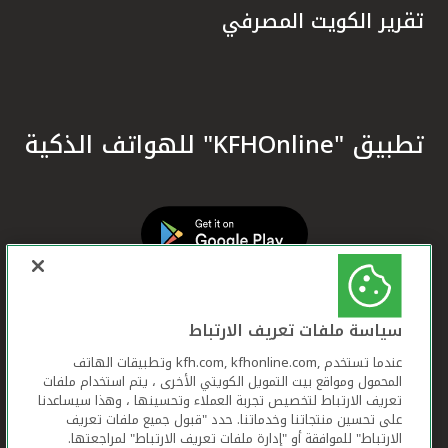
تقرير الكويت المصرفي
تطبيق "KFHOnline" للهواتف الذكية
سياسة ملفات تعريف الارتباط
عندما تستخدم ,kfh.com, kfhonline.com وتطبيقات الهاتف
المحمول ومواقع بيت التمويل الكويتي الأخرى ، يتم استخدام ملفات
تعريف الارتباط لتخصيص تجربة العملاء وتحسينها ، وهذا سيساعدنا
على تحسين منتجاتنا وخدماتنا. حدد "قبول جميع ملفات تعريف
الارتباط" للموافقة أو "إدارة ملفات تعريف الارتباط" لمراجعتها.