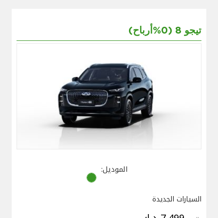
تيجو 8 (0%أرباح)
الموديل:
السيارات الجديدة
7,499 د.ك