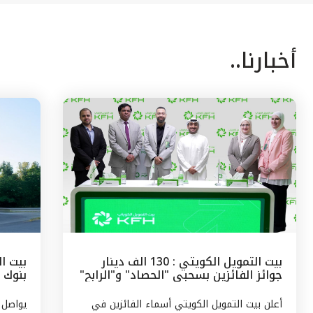
أخبارنا..
بيت التمويل الكويتي : 130 الف دينار
بيت ال
جوائز الفائزين بسحبى "الحصاد" و"الرابح"
بنوك 
الشهرية
وتركيا
أعلن بيت التمويل الكويتي أسماء الفائزين في
يواصل 