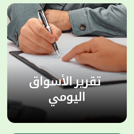
500,000 دينار، وجائزة شهرية بقيمة 100,000
المجمو
دينار. وتعتبر هذه الحملة الجديدة من جوائز
عملاء 
حساب "الحصاد" سارية اعتبارا من شهر يناير
لتنفيذ
للعام الجاري، لتكون بمثابة مفاجأة سارة للعملاء
ذاتي ،
بالتزامن مع استئناف حملات السحوبات التي تتم
الخدما
على الحسابات الاستثمارية والتي تجري تحت
إشراف جهات تدقيق مستقلة استعان بها البنك
الجديد
لضمان أعلى مستويات النزاهة والشفافية.
الاتصا
ويهتم بيت التمويل الكويتي بتطوير مزايا حساب
لعملائ
"الحصاد"، والذي يعد من أبرز المنتجات المصرفية
ومنتجا
التي يقدمها البنك نظرا لما حققه من إقبال
الوصول
لافت وما حظي به من ثقة كبيرة من العملاء.
على الا
ويمنح حساب "الحصاد" فرصاً متزايدة للفوز حيث
يحصل كل عميل على فرصة واحدة لكل 50 دينار،
وتزيد هذه الفرص كلما زاد العميل من مدة
احتفاظه برصيده، ليصبح الطريق إلى لقب
"مليونير بيت التمويل" أقرب وأكثر واقعية.
تطبيق 
وبالنسبة لحساب "الرابح" فهو حساب مخصص
شركات ا