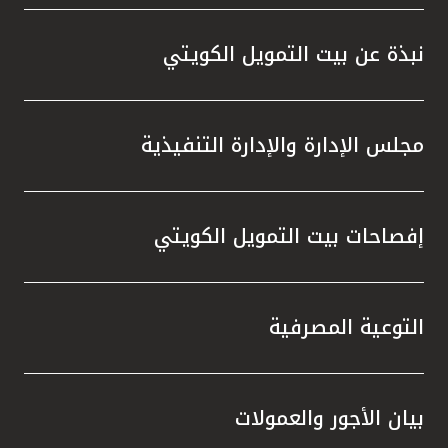
المصرفية،وخدمة KFHonline، وأجهزة الصرف
الآلي والاستفادة من الفرص المميزة التي
نبذة عن بيت التمويل الكويتي
توفرها، والتي تمنحهم إمكانية الفوز بجوائز قيّمة
في السحوبات المقبلة ، إلى جانب المزايا
المتنوعة التي يقدمها البنك عبر منتجاته
مجلس الإدارة والإدارة التنفيذية
وخدماته المصرفية والتي تلبي تطلعاتهم وتعزز
تجربتهم المصرفية.
إفصاحات بيت التمويل الكويتي
التوعية المصرفية
بيان الأجور والعمولات