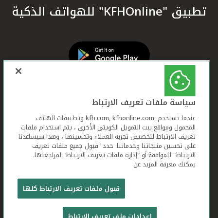
تطبيق "KFHOnline" للهواتف الذكية
سياسة ملفات تعريف الارتباط
عندما تستخدم ,kfh.com, kfhonline.com وتطبيقات الهاتف
المحمول ومواقع بيت التمويل الكويتي الأخرى ، يتم استخدام ملفات
تعريف الارتباط لتخصيص تجربة العملاء وتحسينها ، وهذا سيساعدنا
على تحسين منتجاتنا وخدماتنا. حدد "قبول جميع ملفات تعريف
الارتباط" للموافقة أو "إدارة ملفات تعريف الارتباط" لمراجعتها.
يمكنك معرفة المزيد عن
بيت التمويل الكويتي جميع الحقوق محفوظة © 2026
قبول ملفات تعريف الارتباط كلها
شروط وأحكام استخدام الموقع الإلكتروني
ملفات
إعدادات ملف تعريف الارتباط