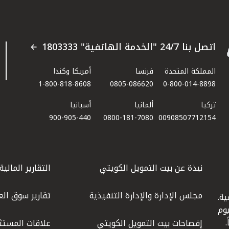
اتصل بنا 24/7 "الخدمة الهاتفية" 1803333
المملكة المتحدة
فرنسا
أمريكا وكندا
1-800-818-8608
0805-086620
0-800-014-8898
تركيا
ألمانيا
أسبانيا
900-905-440
0800-181-7080
00908507712154​
نبذة عن بيت التمويل الكويتي
التقارير المالية
مجلس الإدارة والإدارة التنفيذية
تقارير سوق الع
ة.
كويت عام 1977، واليوم
إفصاحات بيت التمويل الكويتي
علاقات المستث