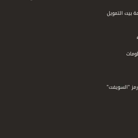
ة بيت التمويل
ومات
ورمز "السويفت"