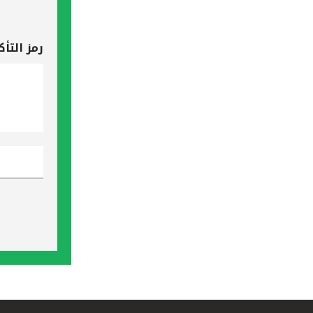
رمز التأك