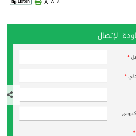
A
Listen
A
A
دة الإتصال
يل
*
دني
*
لكتروني
*