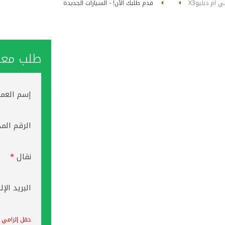
ي أم دبليو
X3
قدم طلبك الآن! - السيارات الجديدة
طلب معاو
إسم العم
الرقم الم
نقال
*
البريد الإ
حقل إلزامي