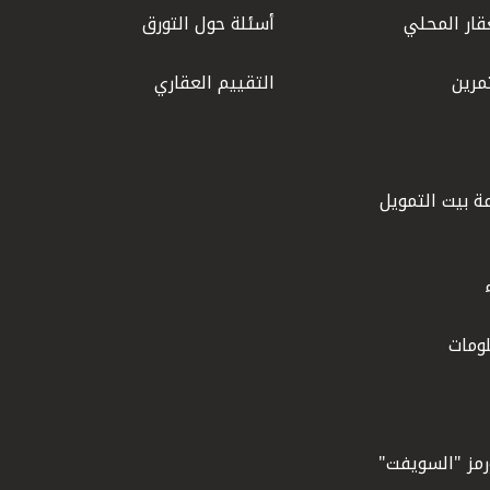
قار المحلي
أسئلة حول التورق
مرين
التقييم العقاري
ة بيت التمويل
ومات
ورمز "السويفت"