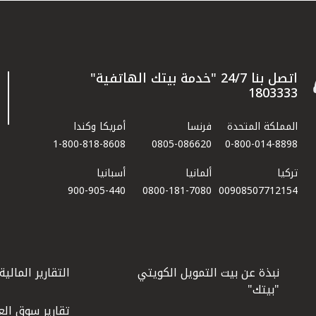
اتصل بنا 24/7 "خدمة بيتك الهاتفية"
1803333
المملكة المتحدة
فرنسا
أمريكا وكندا
1-800-818-8608
0805-086620
0-800-014-8898
تركيا
ألمانيا
أسبانيا
900-905-440
0800-181-7080
00908507712154​
نبذة عن بيت التمويل الكويتي
التقارير المالية
"بيتك"
تقارير سوق الع