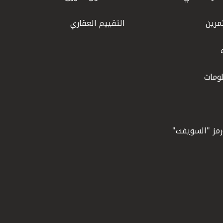
مرين
التقييم العقاري
ومات
ورمز "السويفت"