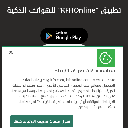
تطبيق "KFHOnline" للهواتف الذكية
سياسة ملفات تعريف الارتباط
عندما تستخدم ,kfh.com, kfhonline.com وتطبيقات الهاتف
المحمول ومواقع بيت التمويل الكويتي الأخرى ، يتم استخدام ملفات
تعريف الارتباط لتخصيص تجربة العملاء وتحسينها ، وهذا سيساعدنا
على تحسين منتجاتنا وخدماتنا. حدد "قبول جميع ملفات تعريف
الارتباط" للموافقة أو "إدارة ملفات تعريف الارتباط" لمراجعتها.
يمكنك معرفة المزيد عن
بيت التمويل الكويتي "بيتك" جميع الحقوق محفوظة ©
2026
قبول ملفات تعريف الارتباط كلها