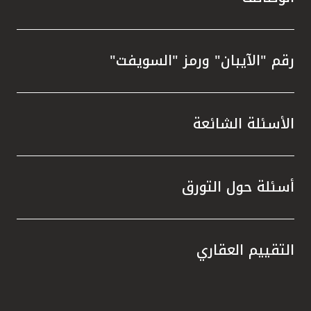
رقم "الآيبان" ورمز "السويفت"
الأسئلة الشائعة
أسئلة حول التورق
التقييم العقاري