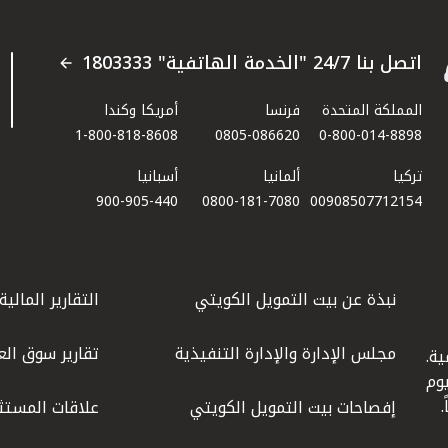
اتصل بنا 24/7 "الخدمة الهاتفية" 1803333
المملكة المتحدة
فرنسا
أمريكا وكندا
1-800-818-8608
0805-086620
0-800-014-8898
تركيا
ألمانيا
أسبانيا
900-905-440
0800-181-7080
00908507712154​
نبذة عن بيت التمويل الكويتي
التقارير المالية
مجلس الإدارة والإدارة التنفيذية
تقارير سوق الع
ة.
كويت عام 1977، واليوم
إفصاحات بيت التمويل الكويتي
علاقات المستث