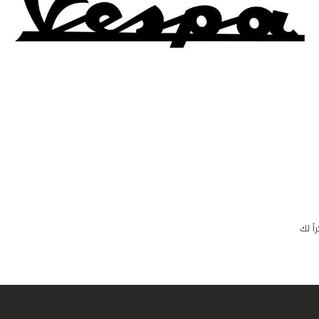
اً لك