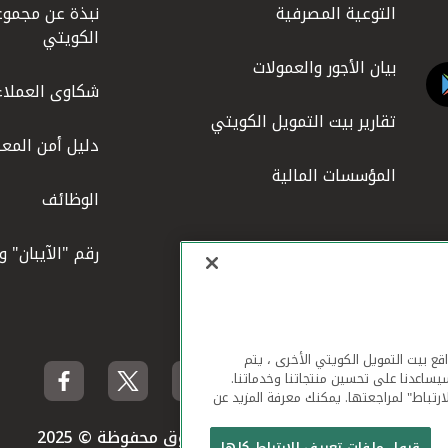
التوعية المصرفية
نبذة عن مجموع
الكويتي
بيان الأجور والعمولات
شكاوى العملاء
تقارير بيت التمويل الكويتي
دليل أمن المعل
المؤسسات المالية
الوظائف
رقم "الآيبان" 
لهاتف المحمول ومواقع بيت التمويل الكويتي الأخرى ، يتم
يساعدنا على تحسين منتجاتنا وخدماتنا.
ارتباط" لمراجعتها. يمكنك معرفة المزيد عن
بيت التمويل الكويتي جميع الحقوق محفوظة © 2025
قبول ملفات تعريف الارتباط كلها