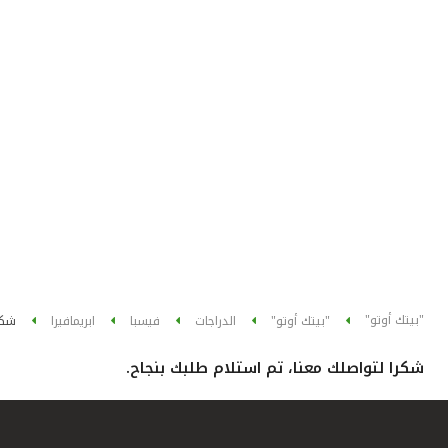
"بيتك أوتو"
"بيتك أوتو"
الدراجات
فيسبا
ابريمافيرا
شكر
شكرا لتواصلك معنا، تم استلام طلبك بنجاح.