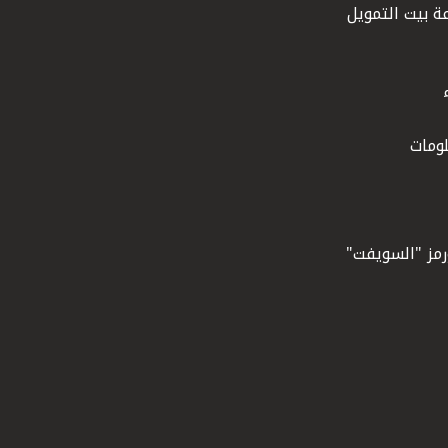
ة بيت التمويل
ومات
ورمز "السويفت"