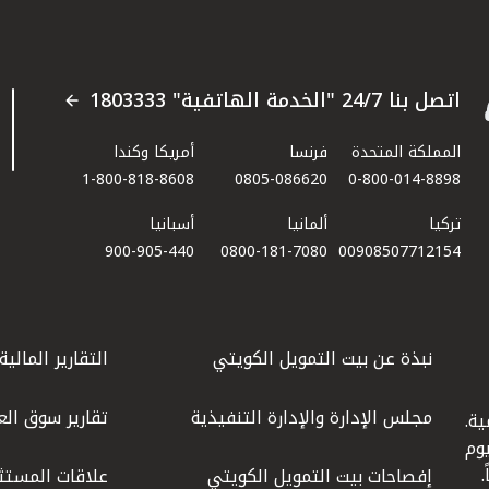
اتصل بنا 24/7 "الخدمة الهاتفية" 1803333
المملكة المتحدة
فرنسا
أمريكا وكندا
1-800-818-8608
0805-086620
0-800-014-8898
تركيا
ألمانيا
أسبانيا
900-905-440
0800-181-7080
00908507712154​
نبذة عن بيت التمويل الكويتي
التقارير المالية
مجلس الإدارة والإدارة التنفيذية
تقارير سوق الع
ة.
كويت عام 1977، واليوم
إفصاحات بيت التمويل الكويتي
علاقات المستث