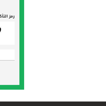
رمز التأك