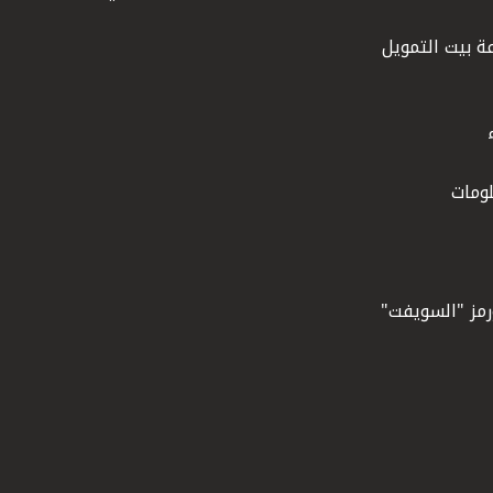
ة بيت التمويل
ومات
ورمز "السويفت"