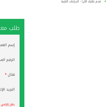
قدم طلبك الآن! - الدراجات النارية
طلب معاو
إسم العم
الرقم الم
نقال
*
البريد الإ
حقل إلزامي