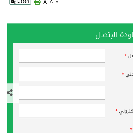
A
Listen
A
A
دة الإتصال
يل
*
دني
*
لكتروني
*
*