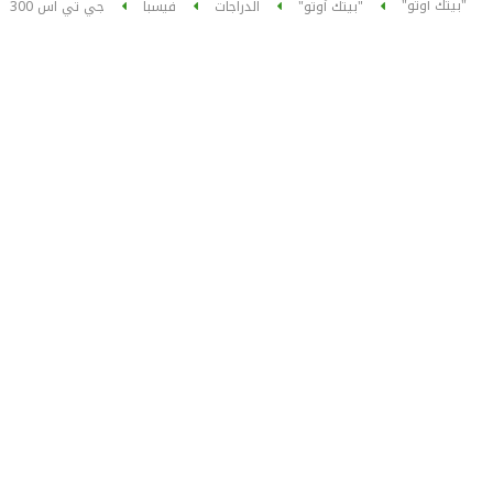
"بيتك أوتو"
"بيتك أوتو"
الدراجات
فيسبا
جي تي اس 300