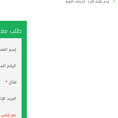
قدم طلبك الآن! - الدراجات النارية
طلب معاو
إسم العم
الرقم الم
نقال
*
البريد الإ
حقل إلزامي