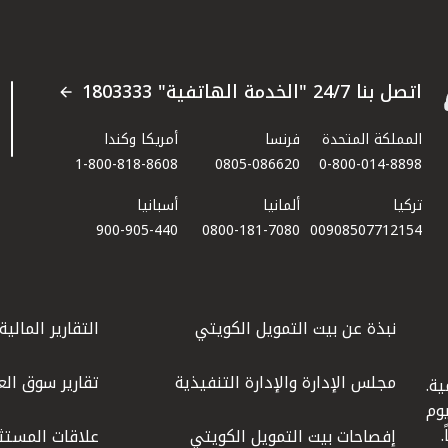
اتصل بنا 24/7 "الخدمة الهاتفية" 1803333
المملكة المتحدة
فرنسا
أمريكا وكندا
1-800-818-8608
0805-086620
0-800-014-8898
تركيا
ألمانيا
أسبانيا
900-905-440
0800-181-7080
00908507712154​
نبذة عن بيت التمويل الكويتي
التقارير المالية
مجلس الإدارة والإدارة التنفيذية
تقارير سوق الع
ة.
كويت عام 1977، واليوم
إفصاحات بيت التمويل الكويتي
علاقات المستث