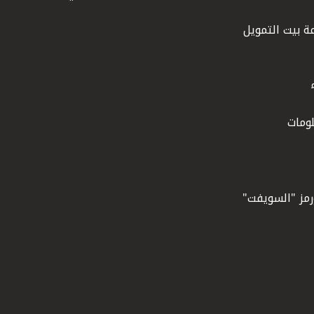
ة بيت التمويل
ومات
ورمز "السويفت"