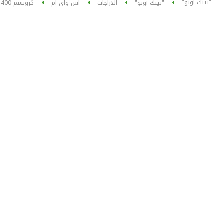
"بيتك أوتو"
"بيتك أوتو"
الدراجات
اس واي ام
كرويسم 400