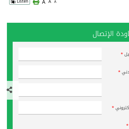
A
Listen
A
A
دة الإتصال
يل
*
دني
*
لكتروني
*
*