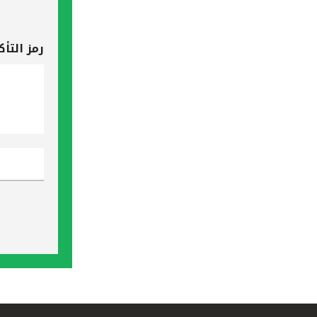
رمز التأك