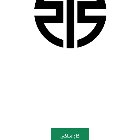
كاواساكي