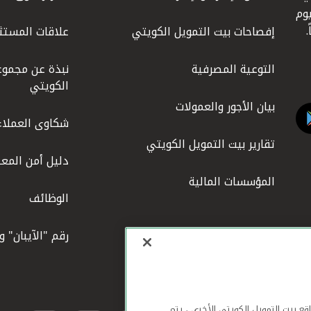
كويت عام 1977، واليوم
إفصاحات بيت التمويل الكويتي
علاقات المستث
التوعية المصرفية
نبذة عن مجموع
الكويتي
بيان الأجور والعمولات
شكاوى العملاء
تقارير بيت التمويل الكويتي
دليل أمن المعل
المؤسسات المالية
الوظائف
رقم "الآيبان" 
لهاتف المحمول ومواقع بيت التمويل الكويتي الأخرى ، يتم