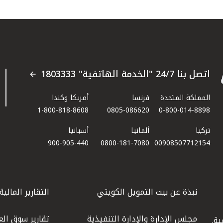
اتصل بنا 24/7 "الخدمة الهاتفية" 1803333
المملكة المتحدة
فرنسا
أمريكا وكندا
1-800-818-8608
0805-086620
0-800-014-8898
تركيا
ألمانيا
أسبانيا
900-905-440
0800-181-7080
00908507712154​
نبذة عن بيت التمويل الكويتي
التقارير المالية
مجلس الإدارة والإدارة التنفيذية
تقارير سوق الع
ة.