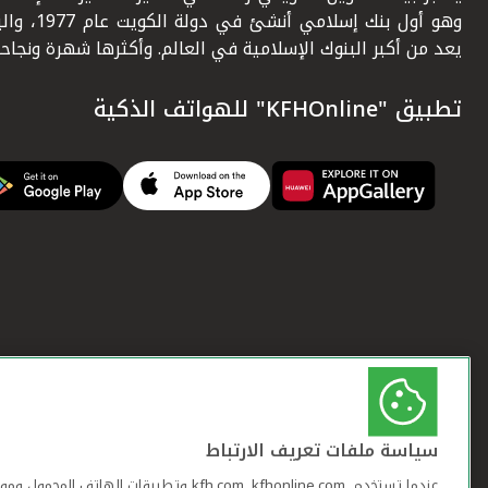
وهو أول بنك إسلامي أنشئ في دولة ال
يعد من أكبر البنوك الإسلامية في العالم. وأكثرها شهرة ونجاحاً.
تطبيق "KFHOnline" للهواتف الذكية
سياسة ملفات تعريف الارتباط
عندما تستخدم ,kfh.com, kfhonline.com وتطبيقات ا