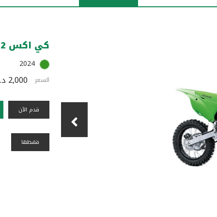
كي اكس 112
2024
2,000 د.ك
السعر
قدم الآن
قسًطها