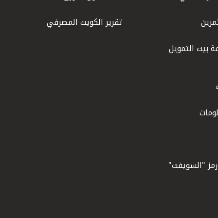
مرين
تقرير الكويت المصرفي
ة بيت التمويل
ومات
ورمز "السويفت"