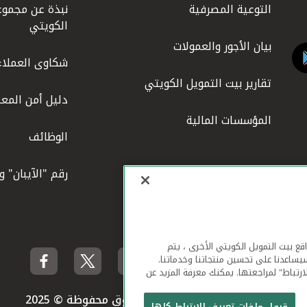
التوعية المصرفية
نبذة عن مجموع
الكويتي
بيان الأجور والعمولات
شكاوى العملاء
تقارير بيت التمويل الكويتي
دليل أمن المعل
المؤسسات المالية
الوظائف
رقم "الآيبان" 
لهاتف المحمول ومواقع بيت التمويل الكويتي الأخرى ، يتم
يساعدنا على تحسين منتجاتنا وخدماتنا.
ارتباط" لمراجعتها. يمكنك معرفة المزيد عن
بيت التمويل الكويتي جميع الحقوق محفوظة © 2025
قبول ملفات تعريف الارتباط كلها