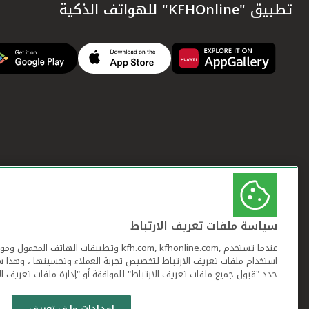
تطبيق "KFHOnline" للهواتف الذكية
سياسة ملفات تعريف الارتباط
عندما تستخدم ,kfh.com, kfhonline.com وتطبيقات ا
استخدام ملفات تعريف الارتباط لتخصيص تجربة العملاء وتحسينها ، وهذا س
حدد "قبول جميع ملفات تعريف الارتباط" للموافقة أو "إدارة ملفات تعريف ال
إعدادات ملف تعريف