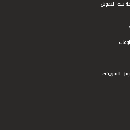
ة بيت التمويل
ومات
ورمز "السويفت"