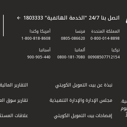
اتصل بنا 24/7 "الخدمة الهاتفية" 1803333
المملكة المتحدة
فرنسا
أمريكا وكندا
1-800-818-8608
0805-086620
0-800-014-8898
تركيا
ألمانيا
أسبانيا
900-905-440
0800-181-7080
00908507712154​
نبذة عن بيت التمويل الكويتي
التقارير المالية
مجلس الإدارة والإدارة التنفيذية
تقارير سوق الع
ة.
كويت عام 1977، واليوم
إفصاحات بيت التمويل الكويتي
علاقات المستث