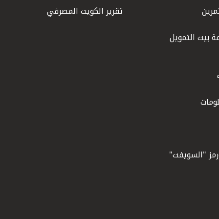
مرين
تقرير الكويت المصرفي
ة بيت التمويل
ومات
ورمز "السويفت"