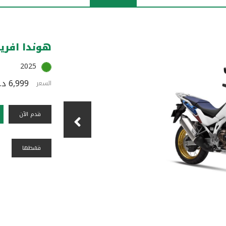
هوندا افريكان
2025
6,999 د.ك
السعر
قدم الآن
قسًطها