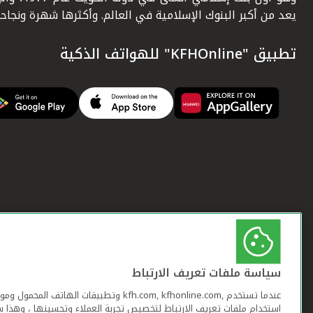
يعد من أكبر البنوك الإسلامية في العالم. وأكثرها شهرة ونجاحاً.
تطبيق "KFHOnline" للهواتف الذكية
سياسة ملفات تعريف الارتباط
عندما تستخدم ,kfh.com, kfhonline.com وتطبيقات ا
استخدام ملفات تعريف الارتباط لتخصيص تجربة العملاء وتحسينها ، وهذا س