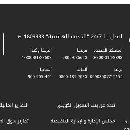
اتصل بنا 24/7 "الخدمة الهاتفية" 1803333
المملكة المتحدة
فرنسا
أمريكا وكندا
1-800-818-8608
0805-086620
0-800-014-8898
تركيا
ألمانيا
أسبانيا
900-905-440
0800-181-7080
00908507712154​
نبذة عن بيت التمويل الكويتي
التقارير المالية
مجلس الإدارة والإدارة التنفيذية
تقارير سوق الع
ة.
كويت عام 1977، واليوم