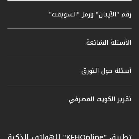
رقم "الآيبان" ورمز "السويفت"
الأسئلة الشائعة
أسئلة حول التورق
تقرير الكويت المصرفي
تطبيق "KFHOnline" للهواتف الذكية