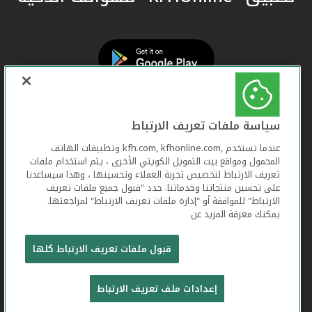
سياسة ملفات تعريف الارتباط
عندما تستخدم ,kfh.com, kfhonline.com وتطبيقات الهاتف
المحمول ومواقع بيت التمويل الكويتي الأخرى ، يتم استخدام ملفات
تعريف الارتباط لتخصيص تجربة العملاء وتحسينها ، وهذا سيساعدنا
على تحسين منتجاتنا وخدماتنا. حدد "قبول جميع ملفات تعريف
الارتباط" للموافقة أو "إدارة ملفات تعريف الارتباط" لمراجعتها.
يمكنك معرفة المزيد عن
بيت التمويل الكويتي جميع الحقوق محفوظة © 2025
قبول ملفات تعريف الارتباط كلها
شروط وأحكام استخدام الموقع الإلكتروني
ملفات
إعدادات ملف تعريف الارتباط
تعريف الارتباط
بيان الخصوصية