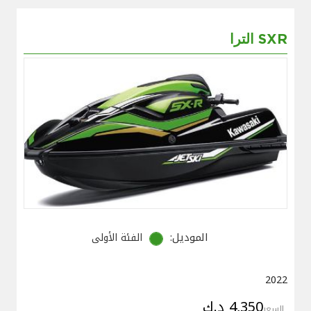
الترا SXR
الموديل:
الفئة الأولى
2022
4,350 د.ك
السعر