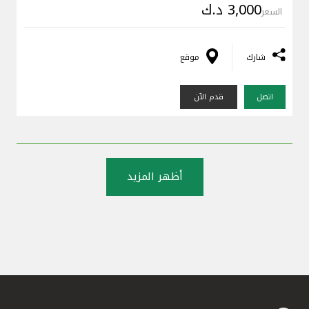
3,000 د.ك
السعر
شارك
موقع
اتصل
قدم الآن
أظهر المزيد