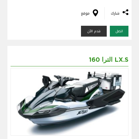
شارك
موقع
اتصل
قدم الآن
الترا 160 LX.S