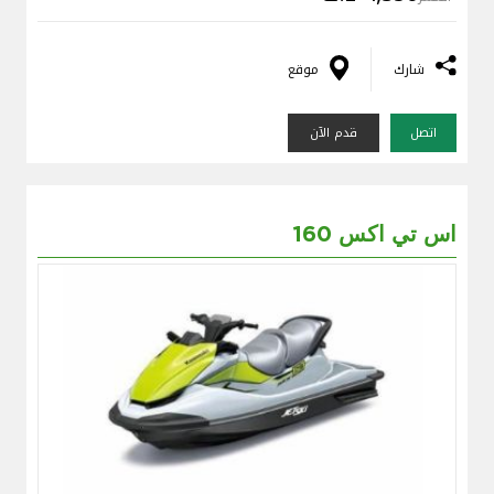
شارك
موقع
اتصل
قدم الآن
اس تي اكس 160