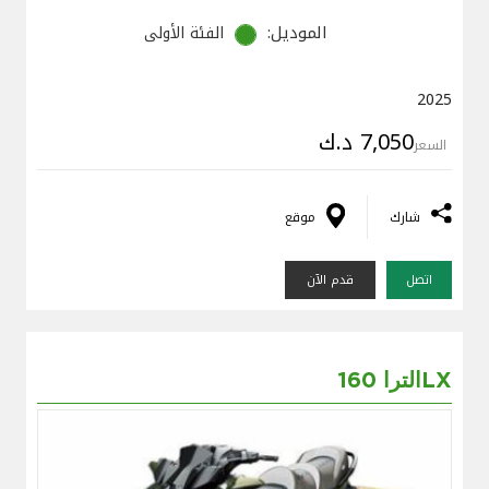
الموديل:
الفئة الأولى
2025
7,050 د.ك
السعر
شارك
موقع
اتصل
قدم الآن
الترا 160LX