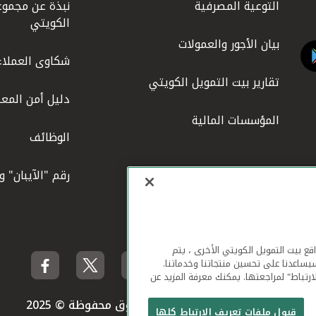
التوعية المصرفية
نبذة عن مجموع
الكويتي
بيان الأجور والعمولات
شكاوى العملاء
تقارير بيت التمويل الكويتي
دليل أمن المعل
المؤسسات المالية
الوظائف
رقم "الآيبان" 
لهاتف المحمول ومواقع بيت التمويل الكويتي الأخرى ، يتم
يساعدنا على تحسين منتجاتنا وخدماتنا.
ارتباط" لمراجعتها. يمكنك معرفة المزيد عن
بيت التمويل الكويتي جميع الحقوق محفوظة © 2025
قبول ملفات تعريف الارتباط كلها