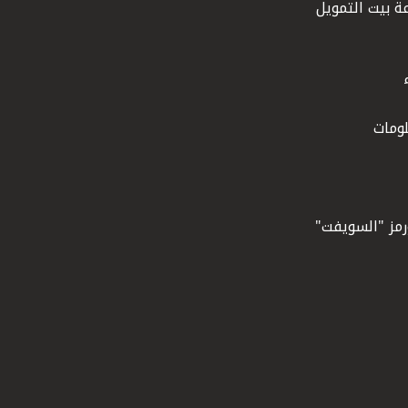
ة بيت التمويل
ومات
ورمز "السويفت"