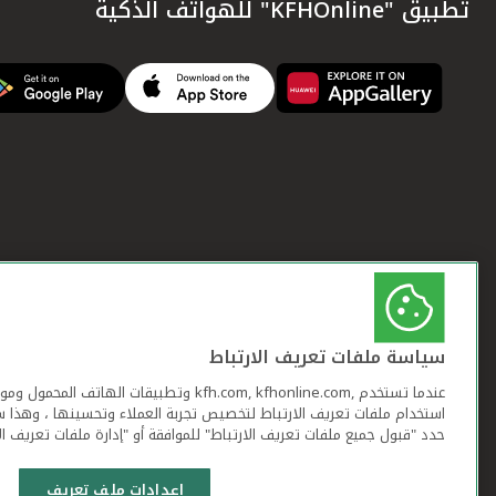
تطبيق "KFHOnline" للهواتف الذكية
سياسة ملفات تعريف الارتباط
عندما تستخدم ,kfh.com, kfhonline.com وتطبيقات ا
استخدام ملفات تعريف الارتباط لتخصيص تجربة العملاء وتحسينها ، وهذا س
حدد "قبول جميع ملفات تعريف الارتباط" للموافقة أو "إدارة ملفات تعريف ال
إعدادات ملف تعريف