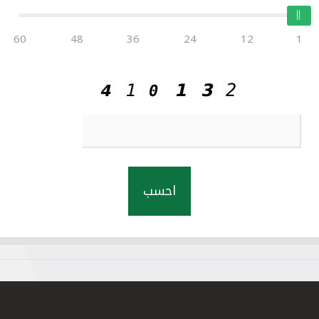
60
48
36
24
12
1
احسب