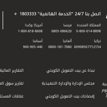
اتصل بنا 24/7 "الخدمة الهاتفية" 1803333
المملكة المتحدة
فرنسا
أمريكا وكندا
1-800-818-8608
0805-086620
0-800-014-8898
تركيا
ألمانيا
أسبانيا
900-905-440
0800-181-7080
00908507712154​
نبذة عن بيت التمويل الكويتي
التقارير المالية
مجلس الإدارة والإدارة التنفيذية
تقارير سوق الع
ة.
كويت عام 1977، واليوم
إفصاحات بيت التمويل الكويتي
علاقات المستث