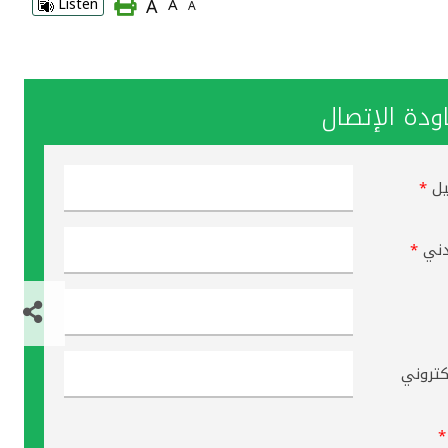
A
Listen
A
A
دة الإتصال
يل
*
دني
*
لكتروني
*