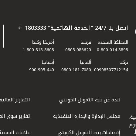
اتصل بنا 24/7 "الخدمة الهاتفية" 1803333
المملكة المتحدة
فرنسا
أمريكا وكندا
1-800-818-8608
0805-086620
0-800-014-8898
تركيا
ألمانيا
أسبانيا
900-905-440
0800-181-7080
00908507712154​
نبذة عن بيت التمويل الكويتي
التقارير المالية
مجلس الإدارة والإدارة التنفيذية
تقارير سوق الع
ة.
كويت عام 1977، واليوم
إفصاحات بيت التمويل الكويتي
علاقات المستث