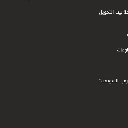
ة بيت التمويل
ومات
ورمز "السويفت"