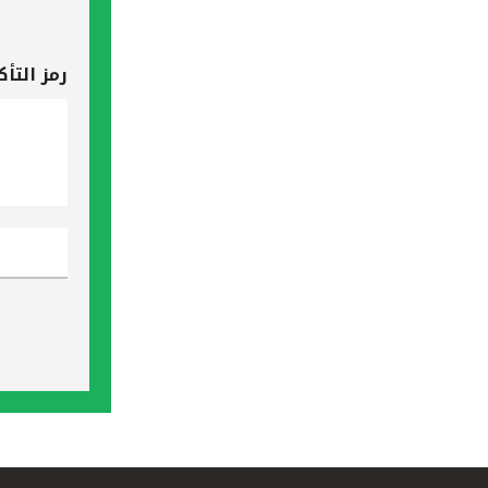
رمز التأك