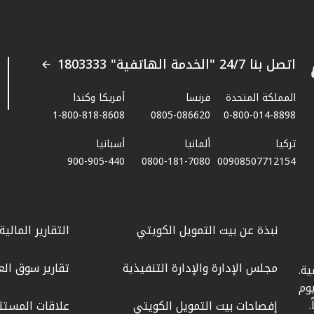
اتصل بنا 24/7 "الخدمة الهاتفية" 1803333
المملكة المتحدة
فرنسا
أمريكا وكندا
1-800-818-8608
0805-086620
0-800-014-8898
تركيا
ألمانيا
أسبانيا
900-905-440
0800-181-7080
00908507712154​
نبذة عن بيت التمويل الكويتي
التقارير المالية
مجلس الإدارة والإدارة التنفيذية
تقارير سوق الع
ة.
كويت عام 1977، واليوم
إفصاحات بيت التمويل الكويتي
علاقات المستث