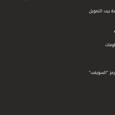
ة بيت التمويل
ومات
ورمز "السويفت"