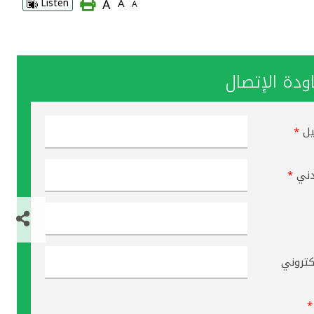
A
Listen
A
A
دة الإتصال
يل
*
دني
*
لكتروني
*