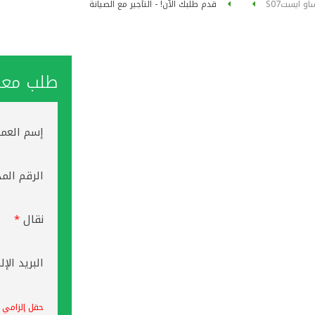
او ايست
S07
قدم طلبك الآن! - التأجير مع الصيانة
طلب معاو
إسم العم
الرقم الم
نقال
*
البريد الإ
حقل إلزامي