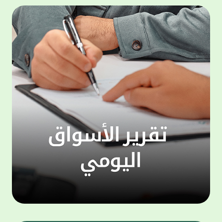
500,000 دينار، وجائزة شهرية بقيمة 100,000
المجمو
دينار. وتعتبر هذه الحملة الجديدة من جوائز
عملاء 
حساب "الحصاد" سارية اعتبارا من شهر يناير
لتنفيذ
للعام الجاري، لتكون بمثابة مفاجأة سارة للعملاء
ذاتي ،
بالتزامن مع استئناف حملات السحوبات التي تتم
الخدما
على الحسابات الاستثمارية والتي تجري تحت
إشراف جهات تدقيق مستقلة استعان بها البنك
الجديد
لضمان أعلى مستويات النزاهة والشفافية.
الاتصا
ويهتم بيت التمويل الكويتي بتطوير مزايا حساب
لعملائ
"الحصاد"، والذي يعد من أبرز المنتجات المصرفية
ومنتجا
التي يقدمها البنك نظرا لما حققه من إقبال
الوصول
لافت وما حظي به من ثقة كبيرة من العملاء.
على الا
ويمنح حساب "الحصاد" فرصاً متزايدة للفوز حيث
يحصل كل عميل على فرصة واحدة لكل 50 دينار،
وتزيد هذه الفرص كلما زاد العميل من مدة
احتفاظه برصيده، ليصبح الطريق إلى لقب
"مليونير بيت التمويل" أقرب وأكثر واقعية.
تطبيق 
وبالنسبة لحساب "الرابح" فهو حساب مخصص
شركات ا