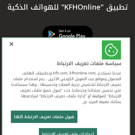
تطبيق "KFHOnline" للهواتف الذكية
سياسة ملفات تعريف الارتباط
عندما تستخدم ,kfh.com, kfhonline.com وتطبيقات الهاتف
المحمول ومواقع بيت التمويل الكويتي الأخرى ، يتم استخدام ملفات
تعريف الارتباط لتخصيص تجربة العملاء وتحسينها ، وهذا سيساعدنا
على تحسين منتجاتنا وخدماتنا. حدد "قبول جميع ملفات تعريف
الارتباط" للموافقة أو "إدارة ملفات تعريف الارتباط" لمراجعتها.
يمكنك معرفة المزيد عن
بيت التمويل الكويتي جميع الحقوق محفوظة © 2026
قبول ملفات تعريف الارتباط كلها
شروط وأحكام استخدام الموقع الإلكتروني
ملفات
إعدادات ملف تعريف الارتباط