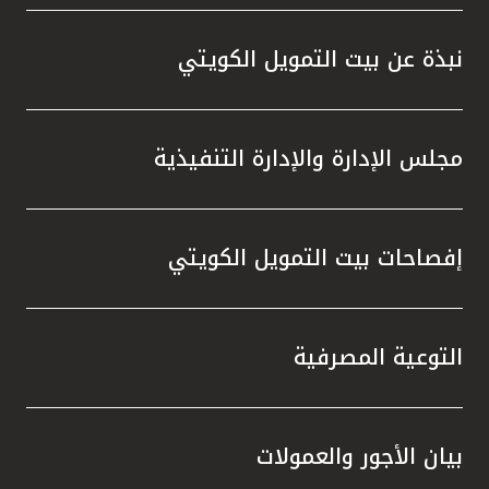
المصرفية،وخدمة KFHonline، وأجهزة الصرف
الآلي والاستفادة من الفرص المميزة التي
نبذة عن بيت التمويل الكويتي
توفرها، والتي تمنحهم إمكانية الفوز بجوائز قيّمة
في السحوبات المقبلة ، إلى جانب المزايا
المتنوعة التي يقدمها البنك عبر منتجاته
مجلس الإدارة والإدارة التنفيذية
وخدماته المصرفية والتي تلبي تطلعاتهم وتعزز
تجربتهم المصرفية.
إفصاحات بيت التمويل الكويتي
التوعية المصرفية
بيان الأجور والعمولات