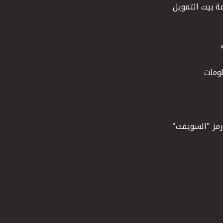
ة بيت التمويل
ومات
ورمز "السويفت"