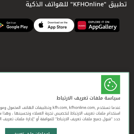
تطبيق "KFHOnline" للهواتف الذكية
سياسة ملفات تعريف الارتباط
عندما تستخدم ,kfh.com, kfhonline.com وتطبيقات ا
استخدام ملفات تعريف الارتباط لتخصيص تجربة العملاء وتحسينها ، وهذا س
حدد "قبول جميع ملفات تعريف الارتباط" للموافقة أو "إدارة ملفات تعريف ال
إعدادات ملف تعريف