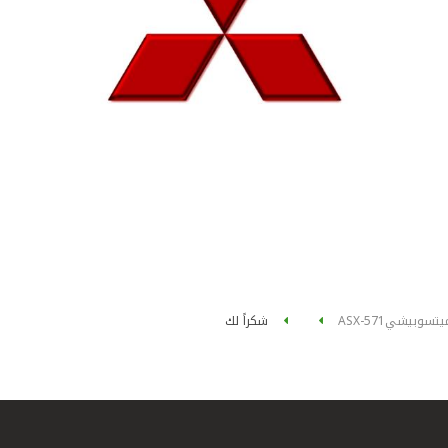
يتسوبيشي
ASX-571
شكراً لك