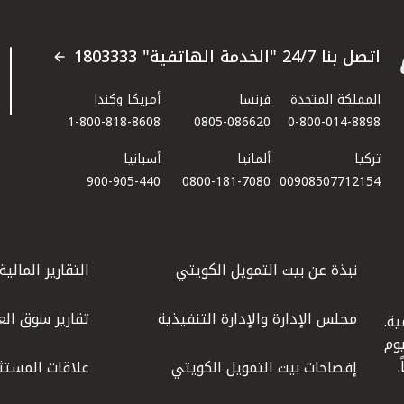
اتصل بنا 24/7 "الخدمة الهاتفية" 1803333
المملكة المتحدة
فرنسا
أمريكا وكندا
1-800-818-8608
0805-086620
0-800-014-8898
تركيا
ألمانيا
أسبانيا
900-905-440
0800-181-7080
00908507712154​
نبذة عن بيت التمويل الكويتي
التقارير المالية
مجلس الإدارة والإدارة التنفيذية
تقارير سوق الع
ة.
كويت عام 1977، واليوم
إفصاحات بيت التمويل الكويتي
علاقات المستث