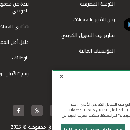
التوعية المصرفية
نبذة عن مجموع
الكويتي
بيان الأجور والعمولات
شكاوى العملاء
تقارير بيت التمويل الكويتي
دليل أمن المعل
المؤسسات المالية
الوظائف
رقم "الآيبان" 
لهاتف المحمول ومواقع بيت التمويل الكويتي الأخرى ، يتم
يساعدنا على تحسين منتجاتنا وخدماتنا.
ارتباط" لمراجعتها. يمكنك معرفة المزيد عن
بيت التمويل الكويتي جميع الحقوق محفوظة © 2025
قبول ملفات تعريف الارتباط كلها