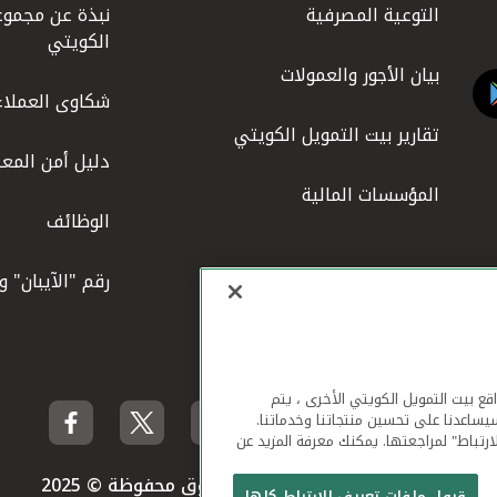
التوعية المصرفية
نبذة عن مجموع
الكويتي
بيان الأجور والعمولات
شكاوى العملاء
تقارير بيت التمويل الكويتي
دليل أمن المعل
المؤسسات المالية
الوظائف
رقم "الآيبان" 
لهاتف المحمول ومواقع بيت التمويل الكويتي الأخرى ، يتم
يساعدنا على تحسين منتجاتنا وخدماتنا.
ارتباط" لمراجعتها. يمكنك معرفة المزيد عن
بيت التمويل الكويتي جميع الحقوق محفوظة © 2025
قبول ملفات تعريف الارتباط كلها