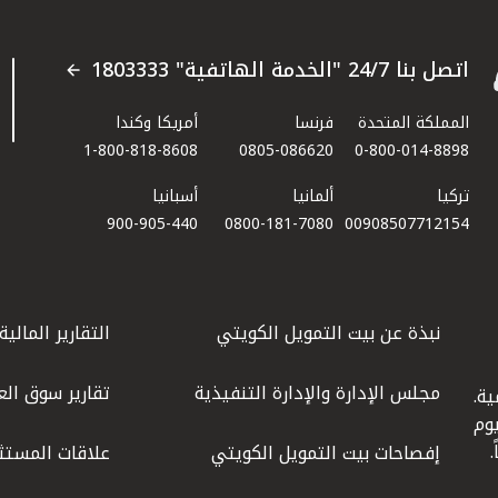
اتصل بنا 24/7 "الخدمة الهاتفية" 1803333
المملكة المتحدة
فرنسا
أمريكا وكندا
1-800-818-8608
0805-086620
0-800-014-8898
تركيا
ألمانيا
أسبانيا
900-905-440
0800-181-7080
00908507712154​
نبذة عن بيت التمويل الكويتي
التقارير المالية
مجلس الإدارة والإدارة التنفيذية
تقارير سوق الع
ة.
كويت عام 1977، واليوم
إفصاحات بيت التمويل الكويتي
علاقات المستث