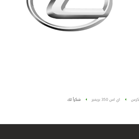
كزس
اي اس 350 بريمير
شكراً لك