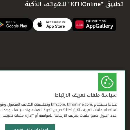
تطبيق "KFHOnline" للهواتف الذكية
سياسة ملفات تعريف الارتباط
عندما تستخدم ,kfh.com, kfhonline.com وتطبيقات ا
استخدام ملفات تعريف الارتباط لتخصيص تجربة العملاء وتحسينها ، وهذا س
حدد "قبول جميع ملفات تعريف الارتباط" للموافقة أو "إدارة ملفات تعريف ال
إعدادات ملف تعريف