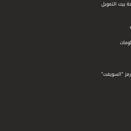
ة بيت التمويل
ومات
ورمز "السويفت"