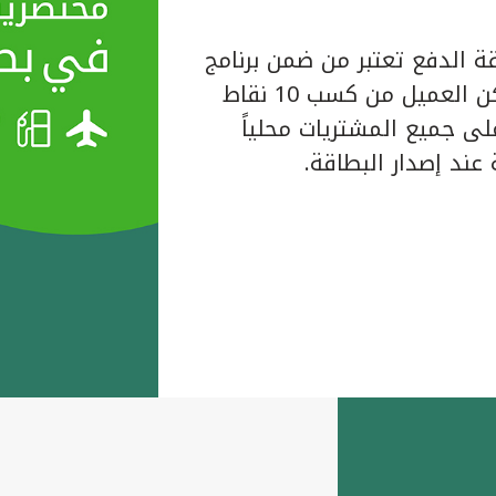
ة الدفع تعتبر من ضمن برنامج
المكافآت الخاص ببيت التمويل الكويتي حيث يتمكن العميل من كسب 10 نقاط
لبطاقة على جميع المشتريات محلياً