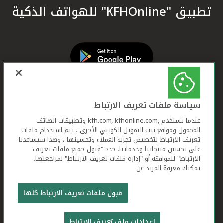
تطبيق "KFHOnline" للهواتف الذكية
سياسة ملفات تعريف الارتباط
عندما تستخدم ,kfh.com, kfhonline.com وتطبيقات الهاتف
المحمول ومواقع بيت التمويل الكويتي الأخرى ، يتم استخدام ملفات
تعريف الارتباط لتخصيص تجربة العملاء وتحسينها ، وهذا سيساعدنا
على تحسين منتجاتنا وخدماتنا. حدد "قبول جميع ملفات تعريف
الارتباط" للموافقة أو "إدارة ملفات تعريف الارتباط" لمراجعتها.
يمكنك معرفة المزيد عن
بيت التمويل الكويتي جميع الحقوق محفوظة © 2026
قبول ملفات تعريف الارتباط كلها
شروط وأحكام استخدام الموقع الإلكتروني
ملفات
إعدادات ملف تعريف الارتباط