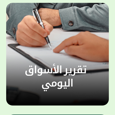
المجموعة مجانا . والخدمة متاحة للجميع، من
لموظّف
عملاء وغيرعملاء بيت التمويل الكويتي، سواء
الفئة ا
لتنفيذ عمليات من خلال الخدمة الهاتفية بشكل
الحماد 
ذاتي ، اوالتواصل مع موظفي الخدمة لتنفيذ
في الن
الخدمات ، اوالرد على الاستفسارات ، وذلك على
وتوسيع 
مدار الساعة طوال أيام الاسبوع . وتاتى الخدمة
تجربة 
الجديدة ضمن مجموعة متنوعة من وسائل
الاتصال والتواصل، يتيحها بيت التمويل الكويتى
الى ان
لعملائه وكذلك الراغبين فى التعرف على خدماته
إدارات
ومنتجاته من غير العملاء ، حيث يمكن بسهولة
جديدة 
الوصول الى بيت التمويل الكويتى بشكل مجاني
بما يع
على الارقام التالية في العديد من البلدان ومنها:
محتوى 
1. الولايات المتحدة الأمريكية وكندا 1-800-818-
وأشاد 
8608 2. بريطانيا 08000148898 3. فرنسا
المعني
0805086620 4. ألمانيا 08001817080 5. إسبانيا
حرص ال
900905440 6. تركيا 00908507712154 (قد يتم
المتدر
تطبيق رسوم التعرفة المحلية في تركيا من قبل
تمهيداً
شركات الاتصالات التركية المحلية عند الاتصال
التدريب