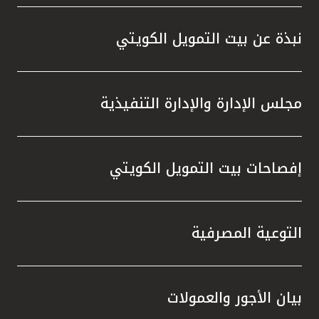
واستقل
هذه الش
نبذة عن بيت التمويل الكويتي
راسخة 
الإيجا
ثقتهم 
مجلس الإدارة والإدارة التنفيذية
تطور م
المتدرب
إفصاحات بيت التمويل الكويتي
التوعية المصرفية
بيان الأجور والعمولات