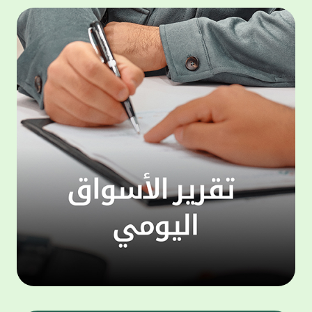
المجموعة مجانا . والخدمة متاحة للجميع، من
لموظّف
عملاء وغيرعملاء بيت التمويل الكويتي، سواء
الفئة ا
لتنفيذ عمليات من خلال الخدمة الهاتفية بشكل
الحماد 
ذاتي ، اوالتواصل مع موظفي الخدمة لتنفيذ
في الن
الخدمات ، اوالرد على الاستفسارات ، وذلك على
وتوسيع 
مدار الساعة طوال أيام الاسبوع . وتاتى الخدمة
تجربة 
الجديدة ضمن مجموعة متنوعة من وسائل
الاتصال والتواصل، يتيحها بيت التمويل الكويتى
الى ان
لعملائه وكذلك الراغبين فى التعرف على خدماته
إدارات
ومنتجاته من غير العملاء ، حيث يمكن بسهولة
جديدة 
الوصول الى بيت التمويل الكويتى بشكل مجاني
بما يع
على الارقام التالية في العديد من البلدان ومنها:
محتوى 
1. الولايات المتحدة الأمريكية وكندا 1-800-818-
وأشاد 
8608 2. بريطانيا 08000148898 3. فرنسا
المعني
0805086620 4. ألمانيا 08001817080 5. إسبانيا
حرص ال
900905440 6. تركيا 00908507712154 (قد يتم
المتدر
تطبيق رسوم التعرفة المحلية في تركيا من قبل
تمهيداً
شركات الاتصالات التركية المحلية عند الاتصال
التدريب