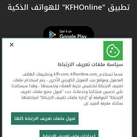
تطبيق "KFHOnline" للهواتف الذكية
سياسة ملفات تعريف الارتباط
عندما تستخدم ,kfh.com, kfhonline.com وتطبيقات الهاتف
المحمول ومواقع بيت التمويل الكويتي الأخرى ، يتم استخدام ملفات
تعريف الارتباط لتخصيص تجربة العملاء وتحسينها ، وهذا سيساعدنا
على تحسين منتجاتنا وخدماتنا. حدد "قبول جميع ملفات تعريف
الارتباط" للموافقة أو "إدارة ملفات تعريف الارتباط" لمراجعتها.
يمكنك معرفة المزيد عن
بيت التمويل الكويتي جميع الحقوق محفوظة © 2026
قبول ملفات تعريف الارتباط كلها
شروط وأحكام استخدام الموقع الإلكتروني
ملفات
إعدادات ملف تعريف الارتباط