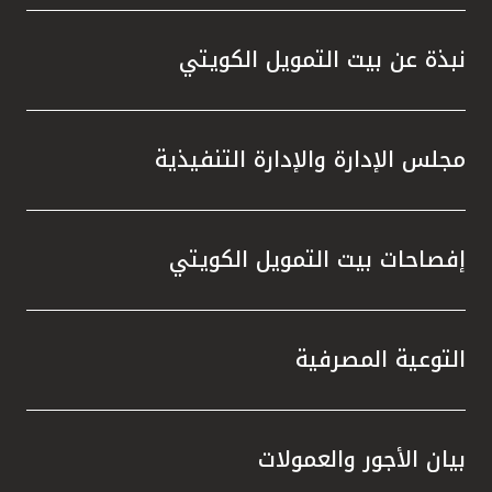
واستقل
هذه الش
نبذة عن بيت التمويل الكويتي
راسخة 
الإيجا
ثقتهم 
مجلس الإدارة والإدارة التنفيذية
تطور م
المتدرب
إفصاحات بيت التمويل الكويتي
التوعية المصرفية
بيان الأجور والعمولات