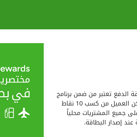
ة الدفع تعتبر من ضمن برنامج
المكافآت الخاص ببيت التمويل الكويتي حيث يتمكن العميل من كسب 10 نقاط
لبطاقة على جميع المشتريات محلياً