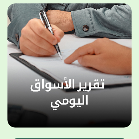
المجموعة مجانا . والخدمة متاحة للجميع، من
لموظّف
عملاء وغيرعملاء بيت التمويل الكويتي، سواء
الفئة ا
لتنفيذ عمليات من خلال الخدمة الهاتفية بشكل
الحماد 
ذاتي ، اوالتواصل مع موظفي الخدمة لتنفيذ
في الن
الخدمات ، اوالرد على الاستفسارات ، وذلك على
وتوسيع 
مدار الساعة طوال أيام الاسبوع . وتاتى الخدمة
تجربة 
الجديدة ضمن مجموعة متنوعة من وسائل
الاتصال والتواصل، يتيحها بيت التمويل الكويتى
الى ان
لعملائه وكذلك الراغبين فى التعرف على خدماته
إدارات
ومنتجاته من غير العملاء ، حيث يمكن بسهولة
جديدة 
الوصول الى بيت التمويل الكويتى بشكل مجاني
بما يع
على الارقام التالية في العديد من البلدان ومنها:
محتوى 
1. الولايات المتحدة الأمريكية وكندا 1-800-818-
وأشاد 
8608 2. بريطانيا 08000148898 3. فرنسا
المعني
0805086620 4. ألمانيا 08001817080 5. إسبانيا
حرص ال
900905440 6. تركيا 00908507712154 (قد يتم
المتدر
تطبيق رسوم التعرفة المحلية في تركيا من قبل
تمهيداً
شركات الاتصالات التركية المحلية عند الاتصال
التدريب