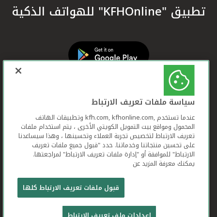
تطبيق "KFHOnline" للهواتف الذكية
سياسة ملفات تعريف الارتباط
عندما تستخدم ,kfh.com, kfhonline.com وتطبيقات الهاتف
المحمول ومواقع بيت التمويل الكويتي الأخرى ، يتم استخدام ملفات
تعريف الارتباط لتخصيص تجربة العملاء وتحسينها ، وهذا سيساعدنا
على تحسين منتجاتنا وخدماتنا. حدد "قبول جميع ملفات تعريف
الارتباط" للموافقة أو "إدارة ملفات تعريف الارتباط" لمراجعتها.
يمكنك معرفة المزيد عن
بيت التمويل الكويتي جميع الحقوق محفوظة © 2026
قبول ملفات تعريف الارتباط كلها
شروط وأحكام استخدام الموقع الإلكتروني
ملفات
إعدادات ملف تعريف الارتباط