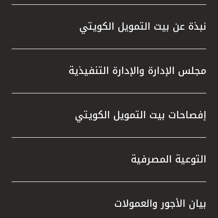
واستقل
هذه الش
نبذة عن بيت التمويل الكويتي
راسخة 
الإيجا
ثقتهم 
مجلس الإدارة والإدارة التنفيذية
تطور م
المتدرب
إفصاحات بيت التمويل الكويتي
التوعية المصرفية
بيان الأجور والعمولات