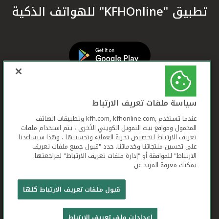
تطبيق "KFHOnline" للهواتف الذكية
سياسة ملفات تعريف الارتباط
عندما تستخدم ,kfh.com, kfhonline.com وتطبيقات الهاتف
المحمول ومواقع بيت التمويل الكويتي الأخرى ، يتم استخدام ملفات
تعريف الارتباط لتخصيص تجربة العملاء وتحسينها ، وهذا سيساعدنا
على تحسين منتجاتنا وخدماتنا. حدد "قبول جميع ملفات تعريف
الارتباط" للموافقة أو "إدارة ملفات تعريف الارتباط" لمراجعتها.
يمكنك معرفة المزيد عن
بيت التمويل الكويتي جميع الحقوق محفوظة © 2026
قبول ملفات تعريف الارتباط كلها
شروط وأحكام استخدام الموقع الإلكتروني
ملفات
إعدادات ملف تعريف الارتباط