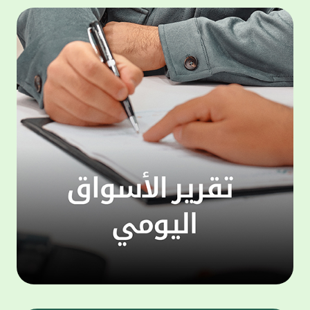
التحول الرقمي. ويتيح تطبيق KFHOnline
للهواتف الذكية مجموعة واسعة من الخدمات
دينار. 
التي تعكس فهم البنك لأنماط استخدام العملاء
حساب "
واحتياجاتهم، من بينها خدمات التحويلات المالية
للعام ا
المحلية والدولية كخدمة "ومض" لتحويل الأموال،
بالتزا
إضافة إلى خدمة التحويل بالتعاون مع شبكة
على ال
"ويسترن يونيون" العالمية ، والتي تمكّن العملاء
إشراف 
من تنفيذ التحويلات المالية بسرعة وأمان، سواء
لضمان 
نقدًا أو مباشرة إلى الحسابات البنكية أو المحافظ
ويهتم 
الرقمية في مختلف دول العالم ، مع الاستفادة
"الحصا
من الانتشار الواسع لشبكة ويسترن يونيون
التي ي
عالميًا. كما توفر خدمة KFH Pay آلية مرنة
لافت و
وسريعة لتحويل وطلب الأموال، تتيح للعملاء
ويمنح 
إرسال طلبات دفع إلى فرد واحد أومجموعة من
الأشخاص عبر مشاركة رابط دفع أو إدخال أرقام
وتزيد 
الهواتف. ويمكن للعميل إنشاء مجموعات
احتفاظ
مخصصة لطلب الأموال، مع إمكانية متابعة حالة
"مليوني
الدفع لكل شخص من خلال قائمة «العمليات
وبالنس