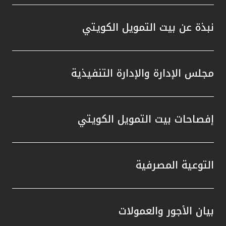
واستقل
هذه الش
نبذة عن بيت التمويل الكويتي
راسخة 
الإيجا
ثقتهم 
مجلس الإدارة والإدارة التنفيذية
تطور م
المتدرب
إفصاحات بيت التمويل الكويتي
التوعية المصرفية
بيان الأجور والعمولات