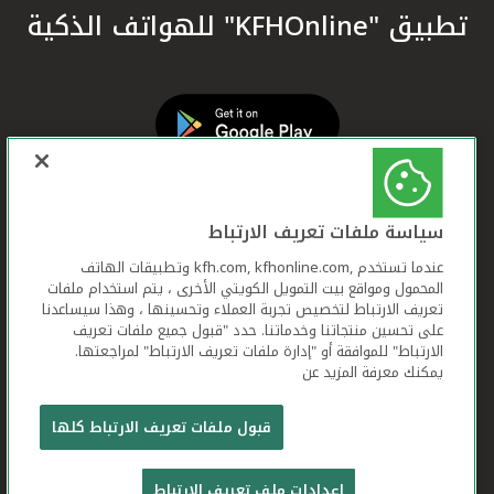
تطبيق "KFHOnline" للهواتف الذكية
سياسة ملفات تعريف الارتباط
عندما تستخدم ,kfh.com, kfhonline.com وتطبيقات الهاتف
المحمول ومواقع بيت التمويل الكويتي الأخرى ، يتم استخدام ملفات
تعريف الارتباط لتخصيص تجربة العملاء وتحسينها ، وهذا سيساعدنا
على تحسين منتجاتنا وخدماتنا. حدد "قبول جميع ملفات تعريف
الارتباط" للموافقة أو "إدارة ملفات تعريف الارتباط" لمراجعتها.
يمكنك معرفة المزيد عن
بيت التمويل الكويتي جميع الحقوق محفوظة © 2026
قبول ملفات تعريف الارتباط كلها
شروط وأحكام استخدام الموقع الإلكتروني
ملفات
إعدادات ملف تعريف الارتباط