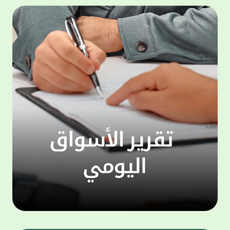
المجموعة مجانا . والخدمة متاحة للجميع، من
لموظّف
عملاء وغيرعملاء بيت التمويل الكويتي، سواء
الفئة ا
لتنفيذ عمليات من خلال الخدمة الهاتفية بشكل
الحماد 
ذاتي ، اوالتواصل مع موظفي الخدمة لتنفيذ
في الن
الخدمات ، اوالرد على الاستفسارات ، وذلك على
وتوسيع 
مدار الساعة طوال أيام الاسبوع . وتاتى الخدمة
تجربة 
الجديدة ضمن مجموعة متنوعة من وسائل
الاتصال والتواصل، يتيحها بيت التمويل الكويتى
الى ان
لعملائه وكذلك الراغبين فى التعرف على خدماته
إدارات
ومنتجاته من غير العملاء ، حيث يمكن بسهولة
جديدة 
الوصول الى بيت التمويل الكويتى بشكل مجاني
بما يع
على الارقام التالية في العديد من البلدان ومنها:
محتوى 
1. الولايات المتحدة الأمريكية وكندا 1-800-818-
وأشاد 
8608 2. بريطانيا 08000148898 3. فرنسا
المعني
0805086620 4. ألمانيا 08001817080 5. إسبانيا
حرص ال
900905440 6. تركيا 00908507712154 (قد يتم
المتدر
تطبيق رسوم التعرفة المحلية في تركيا من قبل
تمهيداً
شركات الاتصالات التركية المحلية عند الاتصال
التدريب