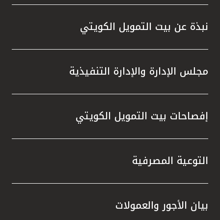
قاعدة بيانات كبيرة وجهاز فني "هندسي
العملا
وقانوني ومحاسبي" يقوم عمله على دراسات
الممنو
نبذة عن بيت التمويل الكويتي
وتقارير عقارية ومتابعة للسوق وتطوراته.
السحب 
لتجربة
مجلس الإدارة والإدارة التنفيذية
يتيح ل
الخصوم
الشركا
إفصاحات بيت التمويل الكويتي
الشامل
الكويت
على الا
استرات
التوعية المصرفية
وتعزز ا
بيان الأجور والعمولات