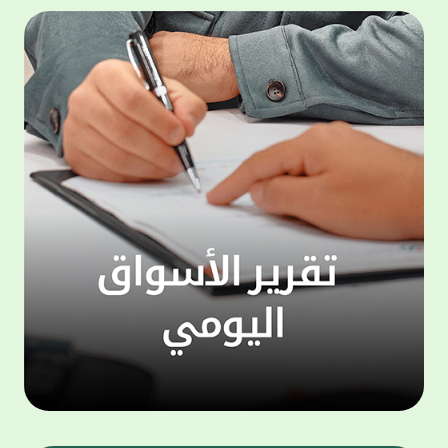
مستحوذة حصة انخفضت إلى 12.4% في الربع
الثاني مقابل 21.0% من إجمالي التداولات في
للهوات
الربع الأول 2026، فيما شكلت التداولات على
التي ت
باقي فئات العقارات 8.9% من التداولات مدفوعة
واحتيا
بنشاط التداولات على فئة المشاتل الزراعية التي
شكلت وحدها 3.2% من إجمالي التداولات يليها
إضافة 
التداولات العقارية على فئة المخازن بحصة قدرها
"ويسترن
3.0% من التداولات العقارية ومثلت تداولات
من تنف
الشريط الساحلي نحو 2.6%، في حين شكلت
نقدًا أ
تداولات العقار الحرفي 0.1% من إجمالي قيمة
الرقمي
التداولات العقارية في الربع الثاني 2026. واضاف
من الا
بلغت قيمة التداولات العقارية 907.5 مليون دينار
خلال الربع الثاني 2026 وفق بيانات ومؤشرات
وسريعة
إدارة التسجيل والتوثيق التي يتم تجميعها على
إرسال 
أساس شهري في وزارة العدل الكويتية، بنسبة
الأشخا
انخفاض 11.4% عن المستوى المرتفع الذي
الهوات
سجلته في الربع الأول 2026، كما تعد مرتفعة
مخصصة 
بنسبة ملحوظة قدرها 15% على أساس سنوي.
الدفع 