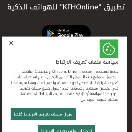
تطبيق "KFHOnline" للهواتف الذكية
سياسة ملفات تعريف الارتباط
عندما تستخدم ,kfh.com, kfhonline.com وتطبيقات الهاتف
المحمول ومواقع بيت التمويل الكويتي الأخرى ، يتم استخدام ملفات
تعريف الارتباط لتخصيص تجربة العملاء وتحسينها ، وهذا سيساعدنا
على تحسين منتجاتنا وخدماتنا. حدد "قبول جميع ملفات تعريف
الارتباط" للموافقة أو "إدارة ملفات تعريف الارتباط" لمراجعتها.
يمكنك معرفة المزيد عن
بيت التمويل الكويتي جميع الحقوق محفوظة © 2026
قبول ملفات تعريف الارتباط كلها
شروط وأحكام استخدام الموقع الإلكتروني
ملفات
إعدادات ملف تعريف الارتباط