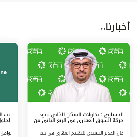
أخبارنا..
الحساوى : تداولات السكن الخاص تقود
بيت ا
حركة السوق العقارى فى الربع الثانى من
الحلو
2026 ب 47 % من حجم النشاط
قال المدير التنفيذي للتقييم العقاري فى بيت
يواصل 