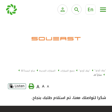
En
الخدمات المصرفية للأفراد
الخدمات المالية الخاصة وإد
الخدمات المصرفية الإلكترونية للأفراد
الخدمات المصرفية الإلكترونية للشركات
جميع السيارات
خدمة "بيتك" للتداول الإلكتروني
القوارب
"بيتك أوتو"
"بيتك أوتو"
جميع السيارات
السيارات الجديدة
ساو ايست
S07
الدراجات
شكراً لك
A
Listen
A
A
معارضنا
شكرا لتواصلك معنا، تم استلام طلبك بنجاح.
اتصل بنا