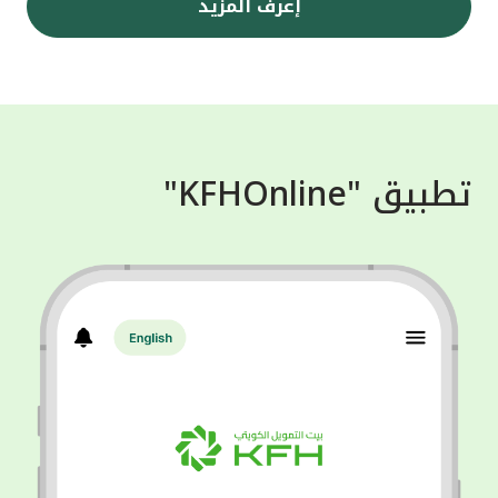
إعرف المزيد
تطبيق "KFHOnline"