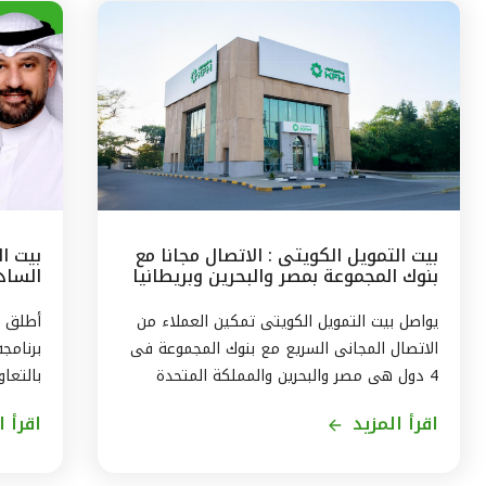
بيت التمويل الكويتى : الاتصال مجانا مع
بيت ا
بنوك المجموعة بمصر والبحرين وبريطانيا
السادس
وتركيا
مع الج
يواصل بيت التمويل الكويتى تمكين العملاء من
أطلق ب
الاتصال المجانى السريع مع بنوك المجموعة فى
برنامج
4 دول هى مصر والبحرين والمملكة المتحدة
بالتعاو
وتركيا، من خلال الاتصال بالخدمة الهاتفية فى
ويستمر
اقرأ المزيد
اقرأ ا
الكويت على الرقم 1803333 دون أى تكلفة على
العميل ، استمراراً لنهج البنك في تقديم أفضل
لاكتسا
الخدمات المتطورة والآمنة والتواصل الدائم مع
الاندم