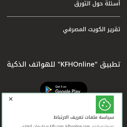
أسئلة حول التورق
تقرير الكويت المصرفي
تطبيق "KFHOnline" للهواتف الذكية
سياسة ملفات تعريف الارتباط
عندما تستخدم ,kfh.com, kfhonline.com وتطبيقات الهاتف