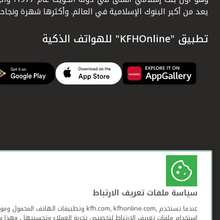
يعد من أكبر البنوك الإسلامية في العالم. وأكثرها شهرة ونجاحاً.
تطبيق "KFHOnline" للهواتف الذكية
سياسة ملفات تعريف الارتباط
عندما تستخدم ,kfh.com, kfhonline.com وتطبيقات ا
استخدام ملفات تعريف الارتباط لتخصيص تجربة العملاء وتحسينها ، وهذا س