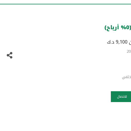
د.ك
خلفي
للاتصال