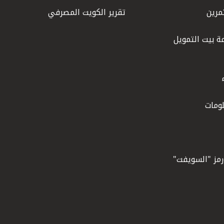
مرين
تقرير الكويت المصرفي
ة بيت التمويل
ومات
ورمز "السويفت"