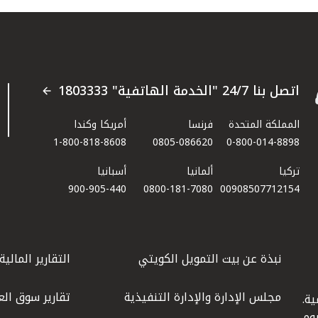
اتصل بنا 24/7 "الخدمة الهاتفية" 1803333
المملكة المتحدة
فرنسا
أمريكا وكندا
1-800-818-8608
0805-086620
0-800-014-8898
تركيا
ألمانيا
أسبانيا
900-905-440
0800-181-7080
00908507712154​
نبذة عن بيت التمويل الكويتي
التقارير المالية
مجلس الإدارة والإدارة التنفيذية
تقارير سوق الع
ة.
كويت عام 1977، واليوم