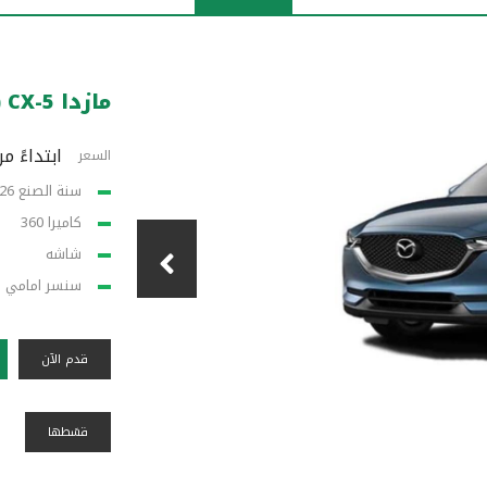
مازدا CX-5 (%0 أرباح)
ابتداءً من 9,100 
السعر
سنة الصنع 2026
كاميرا 360
شاشه
سنسر امامي 
قدم الآن
قسًطها